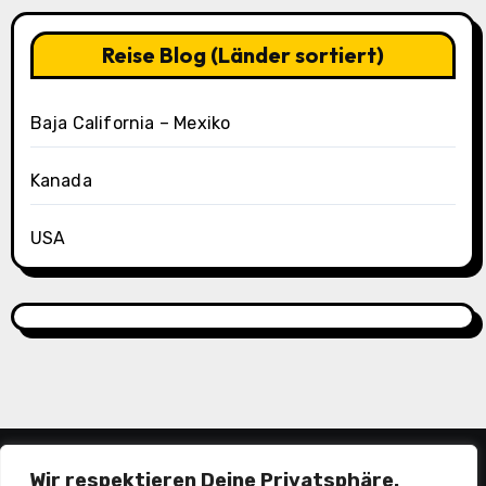
Oasis
Tag
3)
Reise Blog (Länder sortiert)
Baja California – Mexiko
Kanada
USA
Wir respektieren Deine Privatsphäre.