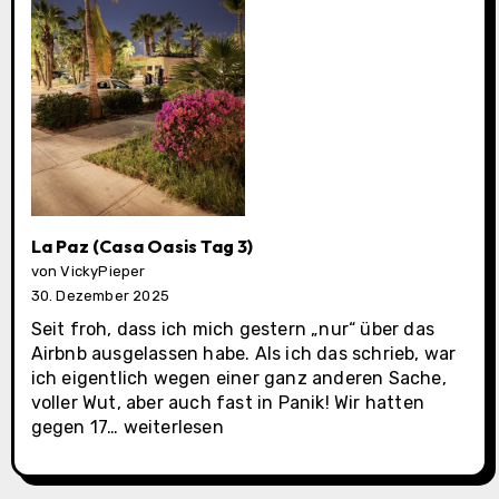
La Paz (Casa Oasis Tag 3)
von VickyPieper
30. Dezember 2025
Seit froh, dass ich mich gestern „nur“ über das
Airbnb ausgelassen habe. Als ich das schrieb, war
ich eigentlich wegen einer ganz anderen Sache,
voller Wut, aber auch fast in Panik! Wir hatten
La
gegen 17…
weiterlesen
Paz
(Casa