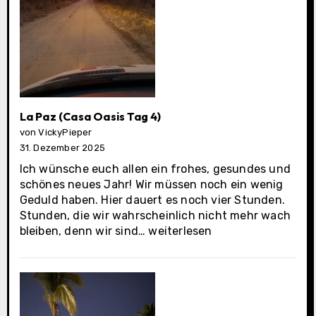
La Paz (Casa Oasis Tag 4)
von VickyPieper
31. Dezember 2025
Ich wünsche euch allen ein frohes, gesundes und
schönes neues Jahr! Wir müssen noch ein wenig
Geduld haben. Hier dauert es noch vier Stunden.
Stunden, die wir wahrscheinlich nicht mehr wach
La
bleiben, denn wir sind…
weiterlesen
Paz
(Casa
Oasis
Tag
4)