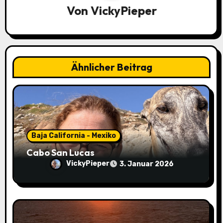
Von
VickyPieper
s
n
a
Ähnlicher Beitrag
v
i
g
a
Baja California - Mexiko
Cabo San Lucas
t
VickyPieper
3. Januar 2026
i
o
n