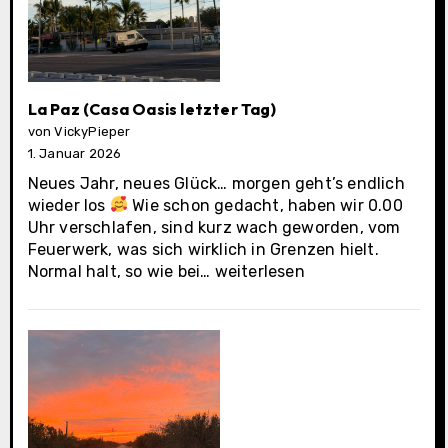
La Paz (Casa Oasis letzter Tag)
von VickyPieper
1. Januar 2026
Neues Jahr, neues Glück… morgen geht’s endlich
wieder los
Wie schon gedacht, haben wir 0.00
Uhr verschlafen, sind kurz wach geworden, vom
Feuerwerk, was sich wirklich in Grenzen hielt.
La
Normal halt, so wie bei…
weiterlesen
Paz
(Casa
Oasis
letzter
Tag)