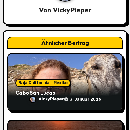
g
Von
VickyPieper
s
n
a
Ähnlicher Beitrag
v
i
g
a
Baja California - Mexiko
Cabo San Lucas
t
VickyPieper
3. Januar 2026
i
o