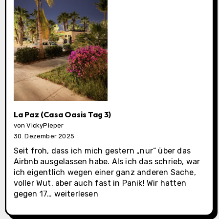
4)
La Paz (Casa Oasis Tag 3)
von VickyPieper
30. Dezember 2025
Seit froh, dass ich mich gestern „nur“ über das
Airbnb ausgelassen habe. Als ich das schrieb, war
ich eigentlich wegen einer ganz anderen Sache,
voller Wut, aber auch fast in Panik! Wir hatten
La
gegen 17…
weiterlesen
Paz
(Casa