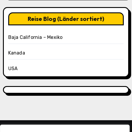
Oasis
Tag
3)
Reise Blog (Länder sortiert)
Baja California – Mexiko
Kanada
USA