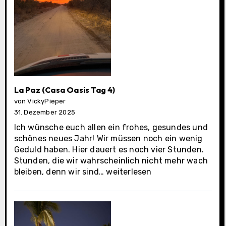
La Paz (Casa Oasis Tag 4)
von VickyPieper
31. Dezember 2025
Ich wünsche euch allen ein frohes, gesundes und
schönes neues Jahr! Wir müssen noch ein wenig
Geduld haben. Hier dauert es noch vier Stunden.
Stunden, die wir wahrscheinlich nicht mehr wach
La
bleiben, denn wir sind…
weiterlesen
Paz
(Casa
Oasis
Tag