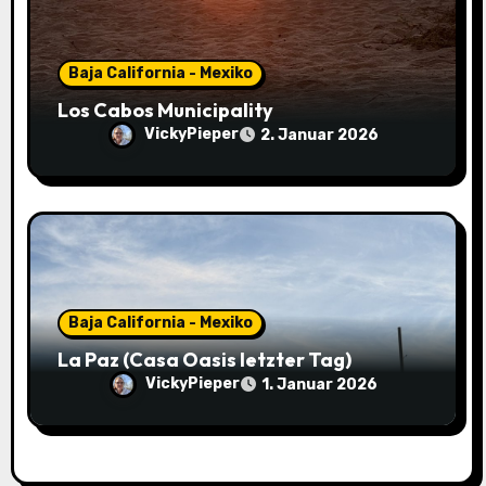
n
Baja California - Mexiko
Los Cabos Municipality
VickyPieper
2. Januar 2026
Baja California - Mexiko
La Paz (Casa Oasis letzter Tag)
VickyPieper
1. Januar 2026