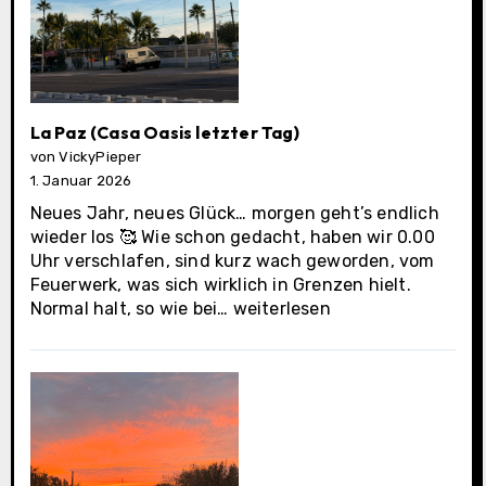
La Paz (Casa Oasis letzter Tag)
von VickyPieper
1. Januar 2026
Neues Jahr, neues Glück… morgen geht’s endlich
wieder los 🥰 Wie schon gedacht, haben wir 0.00
Uhr verschlafen, sind kurz wach geworden, vom
Feuerwerk, was sich wirklich in Grenzen hielt.
La
Normal halt, so wie bei…
weiterlesen
Paz
(Casa
Oasis
letzter
Tag)