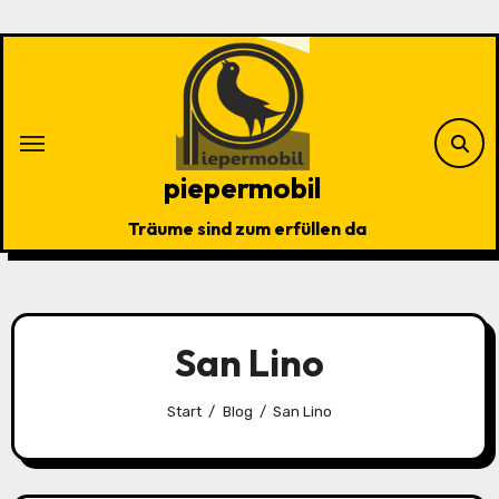
Zu
Inhalten
springen
piepermobil
Träume sind zum erfüllen da
San Lino
Start
Blog
San Lino