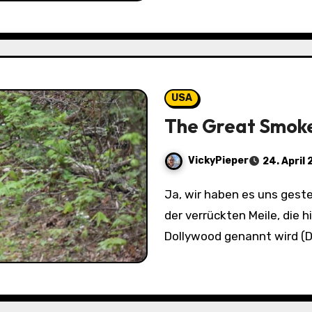
USA
The Great Smoke
VickyPieper
24. April
Ja, wir haben es uns gestern richtig „gegeben“. Angekommen, nach
der verrückten Meile, die hi
Dollywood genannt wird (Do