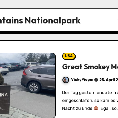
tains Nationalpark
USA
Great Smokey Mo
VickyPieper
25. April 
Der Tag gestern endete früh gegen 21.00 Uhr bin ich schon
eingeschlafen, so kam es
Nacht zu Ende
. Egal, so