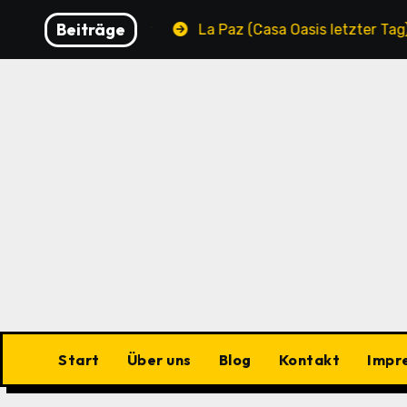
Zu
Beiträge
s Cabos Municipality
La Paz (Casa Oasis letzter Tag)
Inhalten
springen
Start
Über uns
Blog
Kontakt
Impr