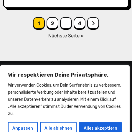
Seitennummerierung
1
2
…
4
der
Nächste Seite »
Beiträge
Wir respektieren Deine Privatsphäre.
Wir verwenden Cookies, um Dein Surferlebnis zu verbessern,
personalisierte Werbung oder Inhalte bereitzustellen und
unseren Datenverkehr zu analysieren. Mit einem Klick auf
„Alle akzeptieren“ stimmst Du der Verwendung von Cookies
piepermobil
zu.
Anpassen
Alle ablehnen
Alles akzeptiern
Träume sind zum erfüllen da