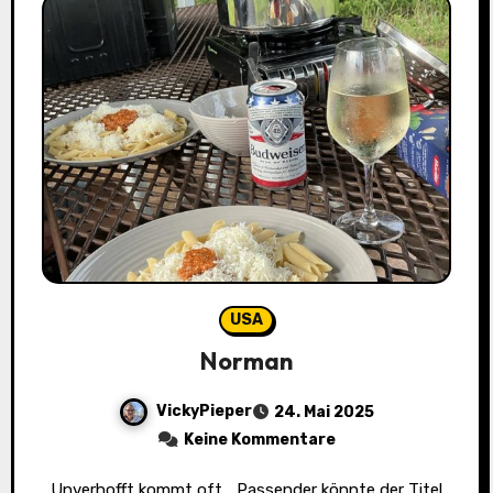
USA
Norman
VickyPieper
24. Mai 2025
Keine Kommentare
Unverhofft kommt oft… Passender könnte der Titel