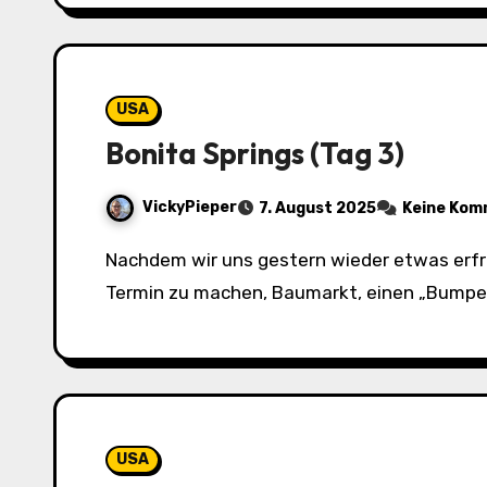
USA
Bonita Springs (Tag 3)
VickyPieper
7. August 2025
Keine Kom
Nachdem wir uns gestern wieder etwas erfrischt und erholt hatten, sind wir nochmal los. Ziele: empfohlene Werkstatt aufsuchen, um einen
Termin zu machen, Baumarkt, einen „Bump
USA