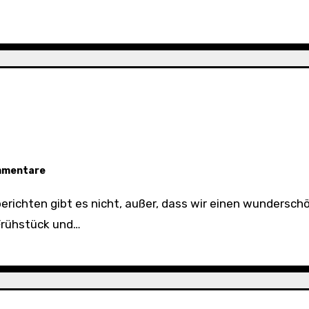
mmentare
Frühstück und…