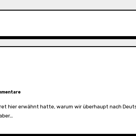
mmentare
 aber…