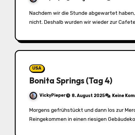
Nachdem wir die Stunde abgewartet haben, sind wir einfach losgefahren. Ja, unser Auto war fertig, allerdings der Kostenvoranschlag noch
nicht. Deshalb wurden wir wieder zur Cafete
USA
Bonita Springs (Tag 4)
VickyPieper
8. August 2025
Keine Ko
Morgens gefrühstückt und dann los zur Mercedes Werkstatt in Bonita Springs. Tja, was soll ich sagen, Werkstatt ist wohl untertrieben.
Reingekommen in einen riesigen Gebäudeko