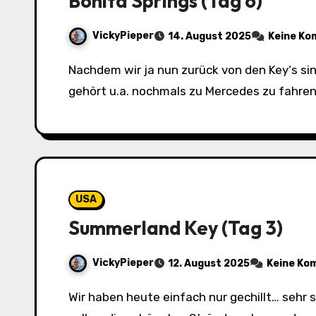
Bonita Springs (Tag 6)
VickyPieper
14. August 2025
Keine K
Nachdem wir ja nun zurück von den Key‘s sind, wollten wir noch Kleinigkeiten erledigen, bevor es morgen nach Miami zum Flughafen geht. Dazu
gehört u.a. nochmals zu Mercedes zu fahren
USA
Summerland Key (Tag 3)
VickyPieper
12. August 2025
Keine Ko
Wir haben heute einfach nur gechillt… sehr