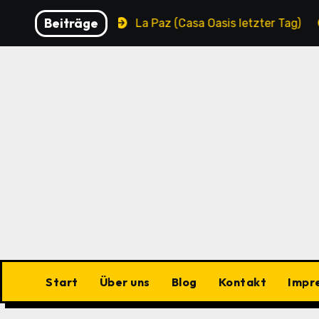
Zu
Beiträge
Municipality
La Paz (Casa Oasis letzter Tag)
La
Inhalten
springen
Start
Über uns
Blog
Kontakt
Impr