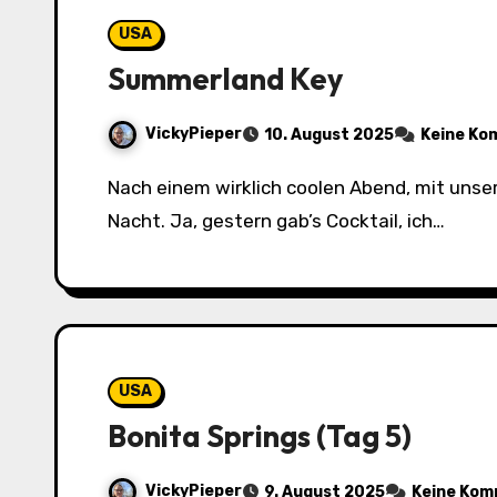
USA
Summerland Key
VickyPieper
10. August 2025
Keine Ko
Nach einem wirklich coolen Abend, mit unseren Gastgerbern, wir waren in Bonita noch in einer Bar mit Live Music, hatten wir heute eine kurze
Nacht. Ja, gestern gab’s Cocktail, ich…
USA
Bonita Springs (Tag 5)
VickyPieper
9. August 2025
Keine Ko