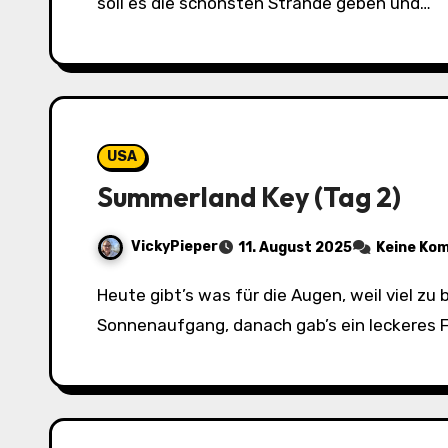
soll es die schönsten Strände geben und…
USA
Summerland Key (Tag 2)
VickyPieper
11. August 2025
Keine Ko
Heute gibt’s was für die Augen, weil viel zu berichten gibt es nicht, außer, dass wir einen wunderschönen Urlaubstag hatten! Begonnen mit nen
Sonnenaufgang, danach gab’s ein leckeres 