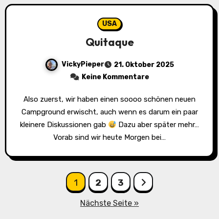
USA
Quitaque
VickyPieper
21. Oktober 2025
Keine Kommentare
Also zuerst, wir haben einen soooo schönen neuen
Campground erwischt, auch wenn es darum ein paar
kleinere Diskussionen gab
Dazu aber später mehr…
Vorab sind wir heute Morgen bei…
Seitennummerierung
1
2
3
der
Nächste Seite »