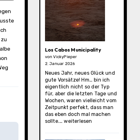
musste
ich
 zu
halbe
Los Cabos Municipality
von VickyPieper
hon
2. Januar 2026
 Weg
Neues Jahr, neues Glück und
gute Vorsätze! Hm… bin ich
eigentlich nicht so der Typ
für, aber die letzten Tage und
Wochen, waren vielleicht vom
Zeitpunkt perfekt, dass man
das eben doch mal machen
Los
sollte.…
weiterlesen
Cabos
Municipality