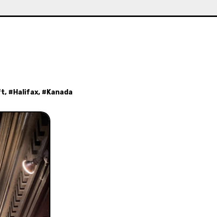
ft
, #
Halifax
, #
Kanada