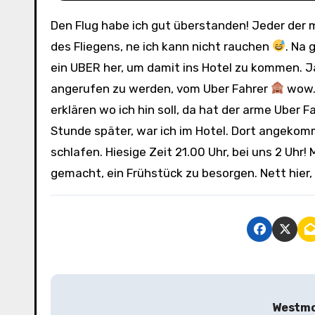
Den Flug habe ich gut überstanden! Jeder der mich kennt, weiß, ich habe immer Bammel davor, nicht, wegen
des Fliegens, ne ich kann nicht rauchen
. Na
ein UBER her, um damit ins Hotel zu kommen. Ja
angerufen zu werden, vom Uber Fahrer
wow… 
erklären wo ich hin soll, da hat der arme Uber
Stunde später, war ich im Hotel. Dort angekom
schlafen. Hiesige Zeit 21.00 Uhr, bei uns 2 Uh
gemacht, ein Frühstück zu besorgen. Nett hier,
B
Westmo