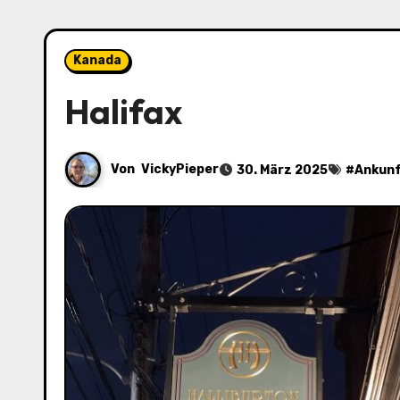
Kanada
Halifax
Von
VickyPieper
30. März 2025
#
Ankun