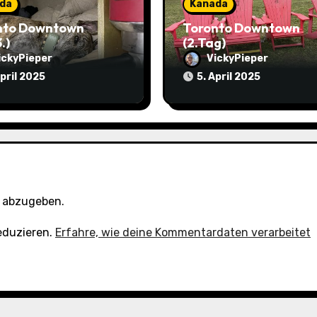
da
Kanada
nto Downtown
Toronto Downtown
.)
(2.Tag)
ickyPieper
VickyPieper
April 2025
5. April 2025
 abzugeben.
eduzieren.
Erfahre, wie deine Kommentardaten verarbeitet