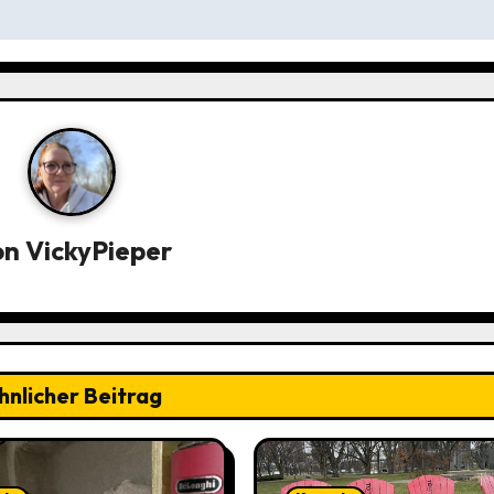
on
VickyPieper
hnlicher Beitrag