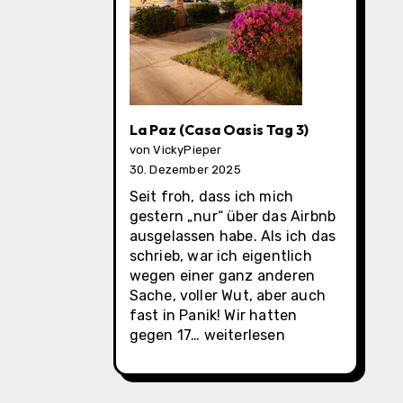
La Paz (Casa Oasis Tag 3)
von VickyPieper
30. Dezember 2025
Seit froh, dass ich mich
gestern „nur“ über das Airbnb
ausgelassen habe. Als ich das
schrieb, war ich eigentlich
wegen einer ganz anderen
Sache, voller Wut, aber auch
fast in Panik! Wir hatten
La
gegen 17…
weiterlesen
Paz
(Casa
Oasis