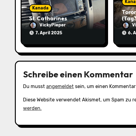
g
Kana
Kanada
a
Toro
St. Catharines
(Tag3
t
VickyPieper
V
7. April 2025
6. 
i
o
n
Schreibe einen Kommentar
Du musst
angemeldet
sein, um einen Kommentar
Diese Website verwendet Akismet, um Spam zu r
werden.