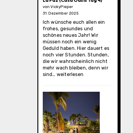
La Paz (Casa Oasis Tag 4)
von VickyPieper
31. Dezember 2025
Ich wünsche euch allen ein
frohes, gesundes und
schönes neues Jahr! Wir
müssen noch ein wenig
Geduld haben. Hier dauert es
noch vier Stunden. Stunden,
die wir wahrscheinlich nicht
mehr wach bleiben, denn wir
La
sind…
weiterlesen
Paz
(Casa
Oasis
Tag
4)