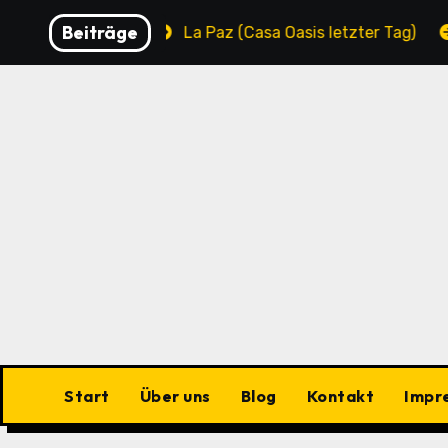
Zu
Beiträge
unicipality
La Paz (Casa Oasis letzter Tag)
La 
Inhalten
springen
Start
Über uns
Blog
Kontakt
Impr