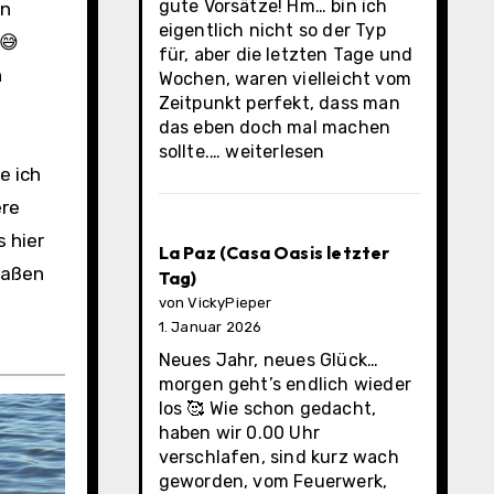
gute Vorsätze! Hm… bin ich
eigentlich nicht so der Typ
 😅
für, aber die letzten Tage und
n
Wochen, waren vielleicht vom
Zeitpunkt perfekt, dass man
das eben doch mal machen
Los
sollte.…
weiterlesen
e ich
Cabos
Municipality
ere
 hier
La Paz (Casa Oasis letzter
raßen
Tag)
von VickyPieper
1. Januar 2026
Neues Jahr, neues Glück…
morgen geht’s endlich wieder
los 🥰 Wie schon gedacht,
haben wir 0.00 Uhr
verschlafen, sind kurz wach
geworden, vom Feuerwerk,