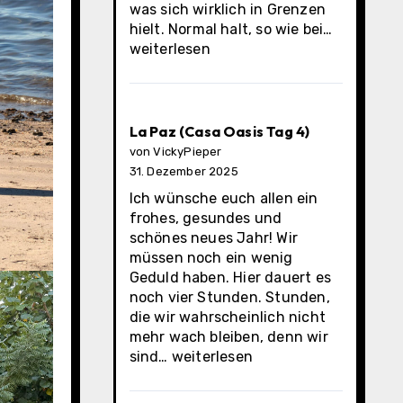
was sich wirklich in Grenzen
La
hielt. Normal halt, so wie bei…
Paz
weiterlesen
(Casa
Oasis
letzter
Tag)
La Paz (Casa Oasis Tag 4)
von VickyPieper
31. Dezember 2025
Ich wünsche euch allen ein
frohes, gesundes und
schönes neues Jahr! Wir
müssen noch ein wenig
Geduld haben. Hier dauert es
noch vier Stunden. Stunden,
die wir wahrscheinlich nicht
mehr wach bleiben, denn wir
La
sind…
weiterlesen
Paz
(Casa