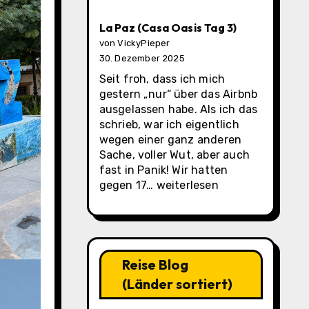
Oasis
Tag
La Paz (Casa Oasis Tag 3)
4)
von VickyPieper
30. Dezember 2025
Seit froh, dass ich mich
gestern „nur“ über das Airbnb
ausgelassen habe. Als ich das
schrieb, war ich eigentlich
wegen einer ganz anderen
Sache, voller Wut, aber auch
fast in Panik! Wir hatten
La
gegen 17…
weiterlesen
Paz
(Casa
Oasis
Tag
3)
Reise Blog
(Länder sortiert)