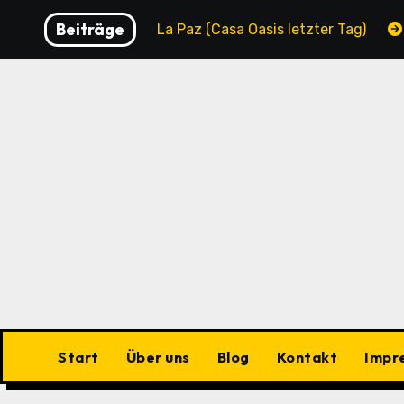
Zu
Beiträge
lity
La Paz (Casa Oasis letzter Tag)
La Paz (Cas
Inhalten
springen
Start
Über uns
Blog
Kontakt
Impr