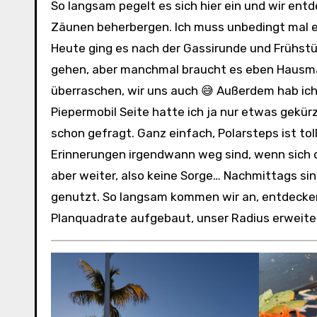
So langsam pegelt es sich hier ein und wir entdecken sogar Straßen, die etwas weniger Hunde hinter den
Zäunen beherbergen. Ich muss unbedingt mal e
Heute ging es nach der Gassirunde und Frühstüc
gehen, aber manchmal braucht es eben Hausma
überraschen, wir uns auch 😅 Außerdem hab ic
Piepermobil Seite hatte ich ja nur etwas gekü
schon gefragt. Ganz einfach, Polarsteps ist tol
Erinnerungen irgendwann weg sind, wenn sich die
aber weiter, also keine Sorge… Nachmittags s
genutzt. So langsam kommen wir an, entdecken 
Planquadrate aufgebaut, unser Radius erweiter