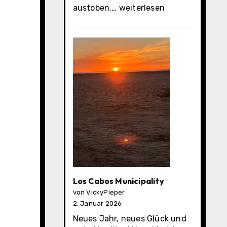
Cabo
austoben.…
weiterlesen
San
Lucas
Los Cabos Municipality
von VickyPieper
2. Januar 2026
Neues Jahr, neues Glück und