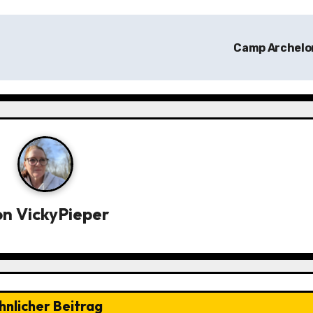
Camp Archel
on
VickyPieper
hnlicher Beitrag