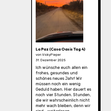
La Paz (Casa Oasis Tag 4)
von VickyPieper
31. Dezember 2025
Ich wünsche euch allen ein
frohes, gesundes und
schönes neues Jahr! Wir
müssen noch ein wenig
Geduld haben. Hier dauert es
noch vier Stunden. Stunden,
die wir wahrscheinlich nicht
mehr wach bleiben, denn wir
La