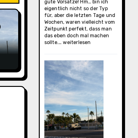
gute Vorsätze! Hm… bin ich
eigentlich nicht so der Typ
für, aber die letzten Tage und
Wochen, waren vielleicht vom
Zeitpunkt perfekt, dass man
das eben doch mal machen
Los
sollte.…
weiterlesen
Cabos
Municipality