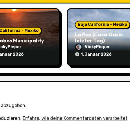
Baja California - Mexiko
California - Mexiko
La Paz (Casa Oasis
abos Municipality
letzter Tag)
ickyPieper
VickyPieper
Januar 2026
1. Januar 2026
 abzugeben.
eduzieren.
Erfahre, wie deine Kommentardaten verarbeitet