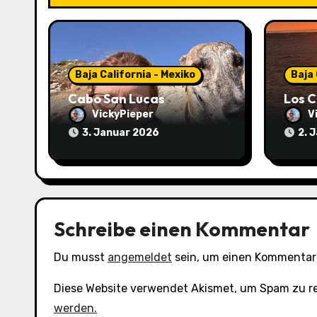
v
i
g
Baja California - Mexiko
Baja 
a
Cabo San Lucas
Los C
t
VickyPieper
V
3. Januar 2026
2. 
i
o
n
Schreibe einen Kommentar
Du musst
angemeldet
sein, um einen Kommentar
Diese Website verwendet Akismet, um Spam zu r
werden.