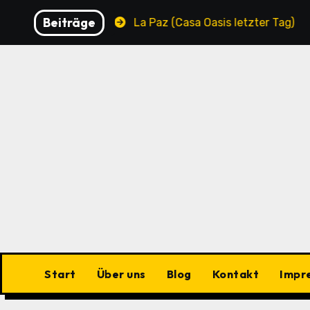
Zu
Beiträge
Municipality
La Paz (Casa Oasis letzter Tag)
La 
Inhalten
springen
Start
Über uns
Blog
Kontakt
Impr