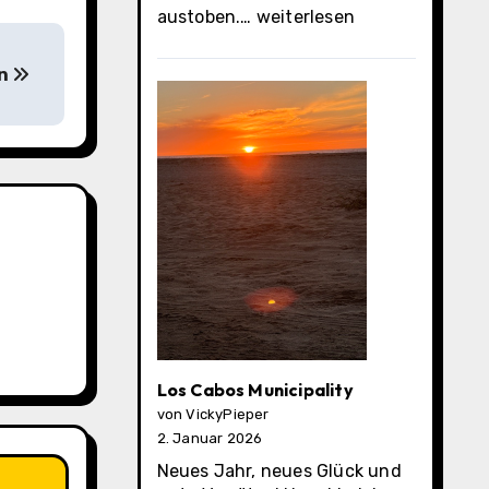
Cabo
austoben.…
weiterlesen
San
Lucas
on
Los Cabos Municipality
von VickyPieper
2. Januar 2026
Neues Jahr, neues Glück und