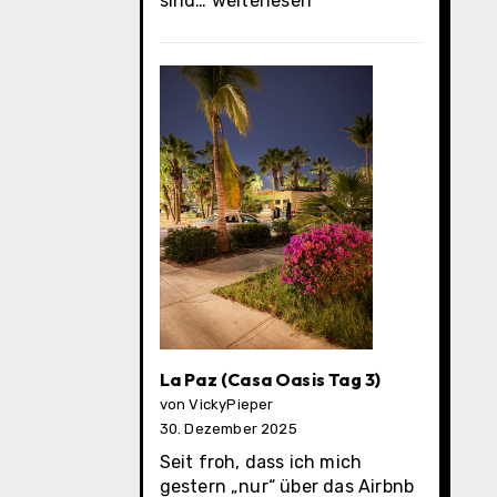
sind…
weiterlesen
Paz
(Casa
Oasis
Tag
4)
La Paz (Casa Oasis Tag 3)
von VickyPieper
30. Dezember 2025
Seit froh, dass ich mich
gestern „nur“ über das Airbnb