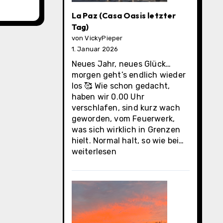
La Paz (Casa Oasis letzter
Tag)
von VickyPieper
1. Januar 2026
Neues Jahr, neues Glück…
morgen geht’s endlich wieder
los 🥰 Wie schon gedacht,
haben wir 0.00 Uhr
verschlafen, sind kurz wach
geworden, vom Feuerwerk,
was sich wirklich in Grenzen
La
hielt. Normal halt, so wie bei…
Paz
weiterlesen
(Casa
Oasis
letzter
Tag)