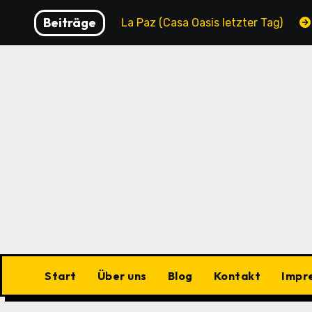
Zu
Beiträge
ipality
La Paz (Casa Oasis letzter Tag)
La Paz 
Inhalten
springen
Start
Über uns
Blog
Kontakt
Impr