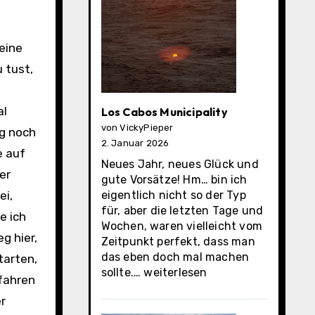
meine
 tust,
al
Los Cabos Municipality
von VickyPieper
eg noch
2. Januar 2026
e auf
Neues Jahr, neues Glück und
er
gute Vorsätze! Hm… bin ich
ei,
eigentlich nicht so der Typ
für, aber die letzten Tage und
e ich
Wochen, waren vielleicht vom
g hier,
Zeitpunkt perfekt, dass man
das eben doch mal machen
tarten,
Los
sollte.…
weiterlesen
rfahren
Cabos
er
Municipality