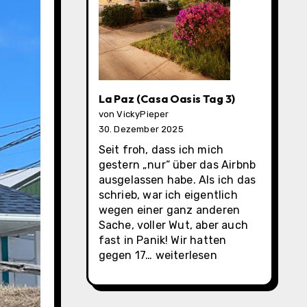
La Paz (Casa Oasis Tag 3)
von VickyPieper
30. Dezember 2025
Seit froh, dass ich mich
gestern „nur“ über das Airbnb
ausgelassen habe. Als ich das
schrieb, war ich eigentlich
wegen einer ganz anderen
Sache, voller Wut, aber auch
fast in Panik! Wir hatten
La
gegen 17…
weiterlesen
Paz
(Casa
Oasis