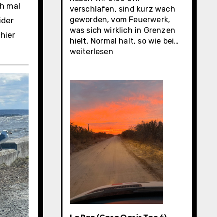
ch mal
verschlafen, sind kurz wach
geworden, vom Feuerwerk,
ider
was sich wirklich in Grenzen
 hier
La
hielt. Normal halt, so wie bei…
Paz
weiterlesen
(Casa
Oasis
letzter
Tag)