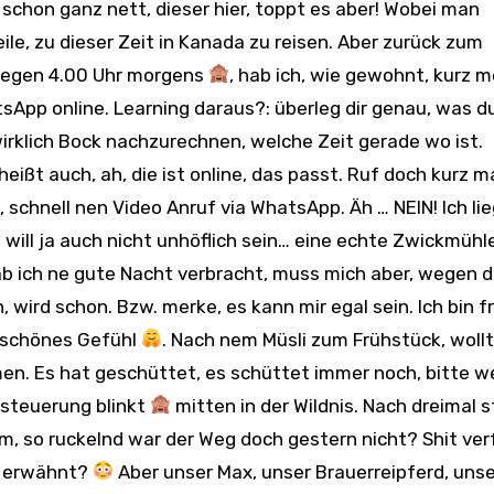
ile, zu dieser Zeit in Kanada zu reisen. Aber zurück zum
 gegen 4.00 Uhr morgens
, hab ich, wie gewohnt, kurz 
App online. Learning daraus?: überleg dir genau, was du
wirklich Bock nachzurechnen, welche Zeit gerade wo ist.
eißt auch, ah, die ist online, das passt. Ruf doch kurz m
schnell nen Video Anruf via WhatsApp. Äh … NEIN! Ich li
 will ja auch nicht unhöflich sein… eine echte Zwickmühl
hab ich ne gute Nacht verbracht, muss mich aber, wegen d
ird schon. Bzw. merke, es kann mir egal sein. Ich bin fr
n schönes Gefühl
. Nach nem Müsli zum Frühstück, wollt
en. Es hat geschüttet, es schüttet immer noch, bitte we
rsteuerung blinkt
mitten in der Wildnis. Nach dreimal s
Hm, so ruckelnd war der Weg doch gestern nicht? Shit ve
n erwähnt?
Aber unser Max, unser Brauerreipferd, uns