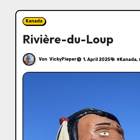
Kanada
Rivière-du-Loup
Von
VickyPieper
1. April 2025
#
Kanada
,