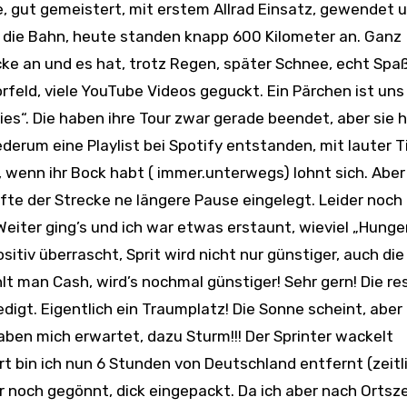
 Ne, gut gemeistert, mit erstem Allrad Einsatz, gewendet 
 die Bahn, heute standen knapp 600 Kilometer an. Ganz
e an und es hat, trotz Regen, später Schnee, echt Spa
rfeld, viele YouTube Videos geguckt. Ein Pärchen ist uns
s“. Die haben ihre Tour zwar gerade beendet, aber sie 
erum eine Playlist bei Spotify entstanden, mit lauter Ti
n, wenn ihr Bock habt ( immer.unterwegs) lohnt sich. Abe
te der Strecke ne längere Pause eingelegt. Leider noch 
eiter ging’s und ich war etwas erstaunt, wieviel „Hunge
itiv überrascht, Sprit wird nicht nur günstiger, auch die
lt man Cash, wird’s nochmal günstiger! Sehr gern! Die re
edigt. Eigentlich ein Traumplatz! Die Sonne scheint, aber
 haben mich erwartet, dazu Sturm!!! Der Sprinter wackelt
ort bin ich nun 6 Stunden von Deutschland entfernt (zeitl
r noch gegönnt, dick eingepackt. Da ich aber nach Ortsze