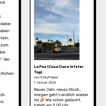
und
ß
 dabei
haben
teln,
r zum
bei
r“ der
La Paz (Casa Oasis letzter
Tag)
stlichen
von VickyPieper
1. Januar 2026
Neues Jahr, neues Glück…
ich
morgen geht’s endlich wieder
los
Wie schon gedacht,
it,
haben wir 0.00 Uhr