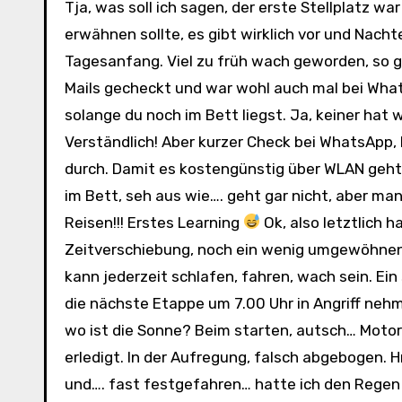
Tja, was soll ich sagen, der erste Stellplatz war schon ganz nett, dieser hier, toppt es aber! Wobei man
erwähnen sollte, es gibt wirklich vor und Nachte
Tagesanfang. Viel zu früh wach geworden, so
Mails gecheckt und war wohl auch mal bei Whats
solange du noch im Bett liegst. Ja, keiner hat 
Verständlich! Aber kurzer Check bei WhatsApp, h
durch. Damit es kostengünstig über WLAN geht, 
im Bett, seh aus wie…. geht gar nicht, aber man
Reisen!!! Erstes Learning
Ok, also letztlich 
Zeitverschiebung, noch ein wenig umgewöhnen, w
kann jederzeit schlafen, fahren, wach sein. Ei
die nächste Etappe um 7.00 Uhr in Angriff nehm
wo ist die Sonne? Beim starten, autsch… Moto
erledigt. In der Aufregung, falsch abgebogen. 
und…. fast festgefahren… hatte ich den Rege