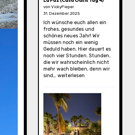
La Paz (Casa Oasis Tag 4)
von VickyPieper
31. Dezember 2025
Ich wünsche euch allen ein
frohes, gesundes und
schönes neues Jahr! Wir
müssen noch ein wenig
Geduld haben. Hier dauert es
noch vier Stunden. Stunden,
die wir wahrscheinlich nicht
mehr wach bleiben, denn wir
La
sind…
weiterlesen
Paz
(Casa
Oasis
Tag
4)