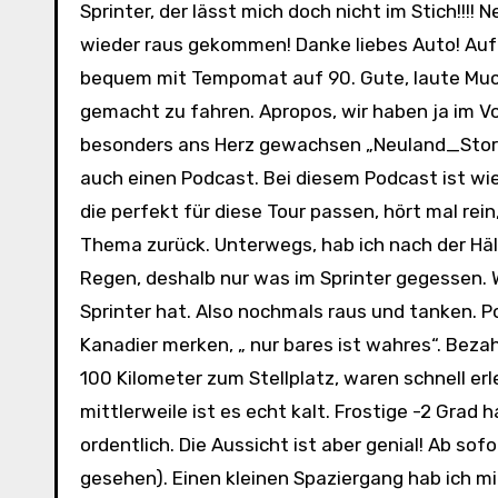
Sprinter, der lässt mich doch nicht im Stich!!!!
wieder raus gekommen! Danke liebes Auto! Auf
bequem mit Tempomat auf 90. Gute, laute Muck
gemacht zu fahren. Apropos, wir haben ja im Vo
besonders ans Herz gewachsen „Neuland_Storie
auch einen Podcast. Bei diesem Podcast ist wied
die perfekt für diese Tour passen, hört mal rei
Thema zurück. Unterwegs, hab ich nach der Hälf
Regen, deshalb nur was im Sprinter gegessen. W
Sprinter hat. Also nochmals raus und tanken. Pos
Kanadier merken, „ nur bares ist wahres“. Bezah
100 Kilometer zum Stellplatz, waren schnell erl
mittlerweile ist es echt kalt. Frostige -2 Grad
ordentlich. Die Aussicht ist aber genial! Ab sof
gesehen). Einen kleinen Spaziergang hab ich mi