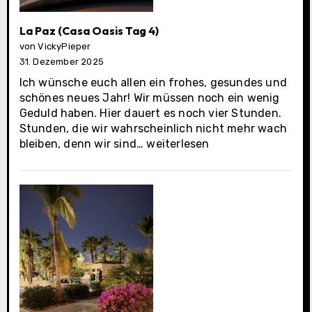
La Paz (Casa Oasis Tag 4)
von VickyPieper
31. Dezember 2025
Ich wünsche euch allen ein frohes, gesundes und
schönes neues Jahr! Wir müssen noch ein wenig
Geduld haben. Hier dauert es noch vier Stunden.
Stunden, die wir wahrscheinlich nicht mehr wach
La
bleiben, denn wir sind…
weiterlesen
Paz
(Casa
Oasis
Tag
4)