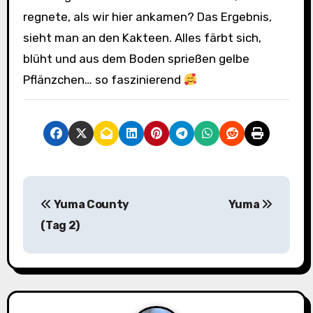
regnete, als wir hier ankamen? Das Ergebnis,
sieht man an den Kakteen. Alles färbt sich,
blüht und aus dem Boden sprießen gelbe
Pflänzchen… so faszinierend
B
Yuma County
Yuma
e
(Tag 2)
i
t
r