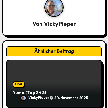
a
g
Von
VickyPieper
s
n
a
Ähnlicher Beitrag
v
i
g
a
USA
Yuma (Tag 2 + 3)
t
VickyPieper
20. November 2025
i