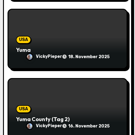
o
n
USA
Yuma
VickyPieper
18. November 2025
USA
Yuma County (Tag 2)
VickyPieper
16. November 2025