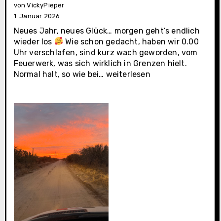
von VickyPieper
1. Januar 2026
Neues Jahr, neues Glück… morgen geht’s endlich
wieder los
Wie schon gedacht, haben wir 0.00
Uhr verschlafen, sind kurz wach geworden, vom
Feuerwerk, was sich wirklich in Grenzen hielt.
La
Normal halt, so wie bei…
weiterlesen
Paz
(Casa
Oasis
letzter
Tag)