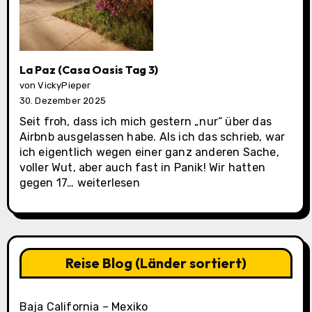
La Paz (Casa Oasis Tag 3)
von VickyPieper
30. Dezember 2025
Seit froh, dass ich mich gestern „nur“ über das
Airbnb ausgelassen habe. Als ich das schrieb, war
ich eigentlich wegen einer ganz anderen Sache,
voller Wut, aber auch fast in Panik! Wir hatten
La
gegen 17…
weiterlesen
Paz
(Casa
Oasis
Tag
3)
Reise Blog (Länder sortiert)
Baja California – Mexiko