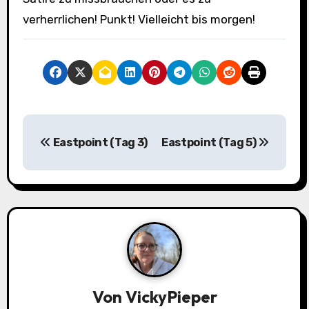
verherrlichen! Punkt! Vielleicht bis morgen!
B
Eastpoint (Tag 3)
Eastpoint (Tag 5)
e
i
t
r
a
g
Von
VickyPieper