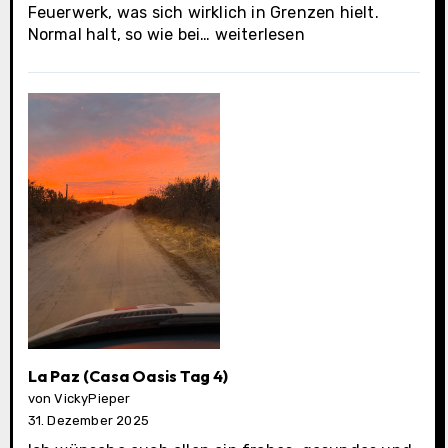
Feuerwerk, was sich wirklich in Grenzen hielt.
La
Normal halt, so wie bei…
weiterlesen
Paz
(Casa
Oasis
letzter
Tag)
La Paz (Casa Oasis Tag 4)
von VickyPieper
31. Dezember 2025