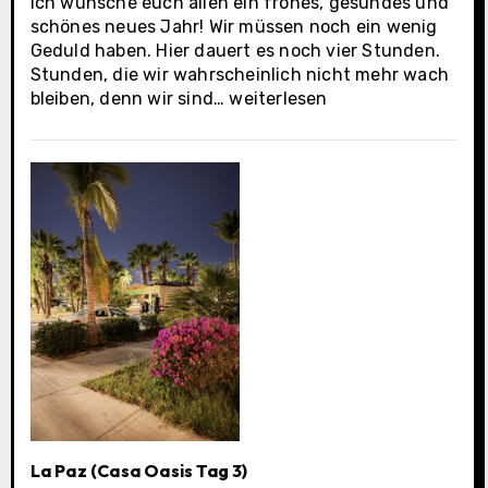
Ich wünsche euch allen ein frohes, gesundes und
schönes neues Jahr! Wir müssen noch ein wenig
Geduld haben. Hier dauert es noch vier Stunden.
Stunden, die wir wahrscheinlich nicht mehr wach
La
bleiben, denn wir sind…
weiterlesen
Paz
(Casa
Oasis
Tag
4)
La Paz (Casa Oasis Tag 3)