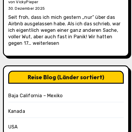
von VickyPieper
30. Dezember 2025
Seit froh, dass ich mich gestern „nur“ über das
Airbnb ausgelassen habe. Als ich das schrieb, war
ich eigentlich wegen einer ganz anderen Sache,
voller Wut, aber auch fast in Panik! Wir hatten
La
gegen 17…
weiterlesen
Paz
(Casa
Oasis
Tag
3)
Reise Blog (Länder sortiert)
Baja California – Mexiko
Kanada
USA