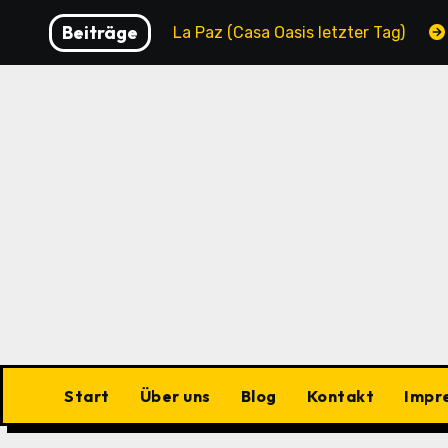
Zu
Beiträge
icipality
La Paz (Casa Oasis letzter Tag)
La Pa
Inhalten
springen
Start
Über uns
Blog
Kontakt
Impr