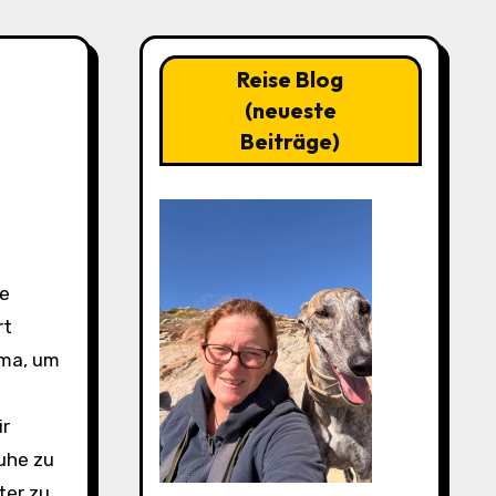
Reise Blog
(neueste
Beiträge)
rt
oma, um
ir
Ruhe zu
ter zu