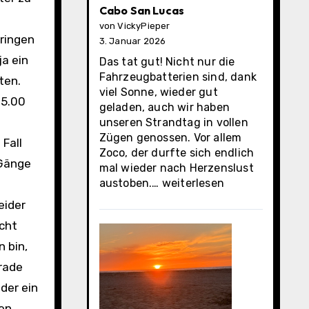
Cabo San Lucas
von VickyPieper
bringen
3. Januar 2026
ja ein
Das tat gut! Nicht nur die
Fahrzeugbatterien sind, dank
ten.
viel Sonne, wieder gut
15.00
geladen, auch wir haben
unseren Strandtag in vollen
Zügen genossen. Vor allem
 Fall
Zoco, der durfte sich endlich
 Gänge
mal wieder nach Herzenslust
Cabo
austoben.…
weiterlesen
San
eider
Lucas
icht
 bin,
rade
der ein
en,