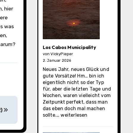
, hier
sere
es was
ten,
 warum?
Los Cabos Municipality
von VickyPieper
2. Januar 2026
Neues Jahr, neues Glück und
gute Vorsätze! Hm… bin ich
eigentlich nicht so der Typ
für, aber die letzten Tage und
Wochen, waren vielleicht vom
Zeitpunkt perfekt, dass man
das eben doch mal machen
2)
Los
sollte.…
weiterlesen
Cabos
Municipality