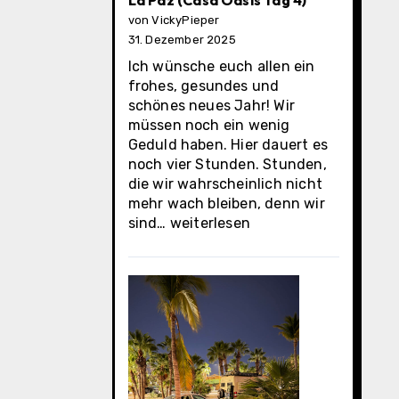
La Paz (Casa Oasis Tag 4)
von VickyPieper
31. Dezember 2025
Ich wünsche euch allen ein
frohes, gesundes und
schönes neues Jahr! Wir
müssen noch ein wenig
Geduld haben. Hier dauert es
noch vier Stunden. Stunden,
die wir wahrscheinlich nicht
mehr wach bleiben, denn wir
La
sind…
weiterlesen
Paz
(Casa
Oasis
Tag
4)