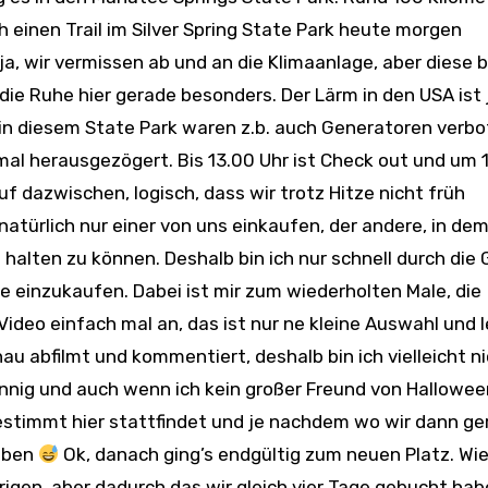
ch einen Trail im Silver Spring State Park heute morgen
ja, wir vermissen ab und an die Klimaanlage, aber diese 
die Ruhe hier gerade besonders. Der Lärm in den USA ist 
 in diesem State Park waren z.b. auch Generatoren verbo
mal herausgezögert. Bis 13.00 Uhr ist Check out und um 
uf dazwischen, logisch, dass wir trotz Hitze nicht früh
atürlich nur einer von uns einkaufen, der andere, in dem
 halten zu können. Deshalb bin ich nur schnell durch die
 einzukaufen. Dabei ist mir zum wiederholten Male, die
deo einfach mal an, das ist nur ne kleine Auswahl und l
enau abfilmt und kommentiert, deshalb bin ich vielleicht n
nnig und auch wenn ich kein großer Freund von Halloween
estimmt hier stattfindet und je nachdem wo wir dann ge
haben
Ok, danach ging’s endgültig zum neuen Platz. Wie
rigen, aber dadurch das wir gleich vier Tage gebucht hab