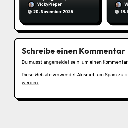
t
VickyPieper
V
20. November 2025
18.
i
o
n
Schreibe einen Kommentar
Du musst
angemeldet
sein, um einen Kommentar
Diese Website verwendet Akismet, um Spam zu r
werden.