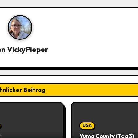
on
VickyPieper
hnlicher Beitrag
USA
a
Yuma County (Tag 3)