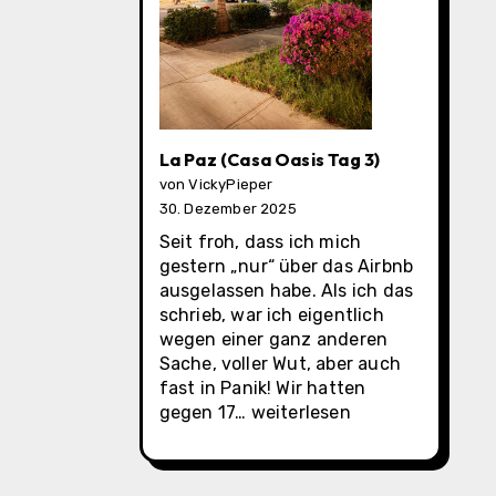
La Paz (Casa Oasis Tag 3)
von VickyPieper
30. Dezember 2025
Seit froh, dass ich mich
gestern „nur“ über das Airbnb
ausgelassen habe. Als ich das
schrieb, war ich eigentlich
wegen einer ganz anderen
Sache, voller Wut, aber auch
fast in Panik! Wir hatten
La
gegen 17…
weiterlesen
Paz
(Casa
Oasis