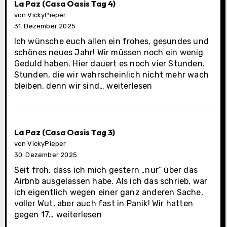
letzter
La Paz (Casa Oasis Tag 4)
Tag)
von VickyPieper
31. Dezember 2025
Ich wünsche euch allen ein frohes, gesundes und
schönes neues Jahr! Wir müssen noch ein wenig
Geduld haben. Hier dauert es noch vier Stunden.
Stunden, die wir wahrscheinlich nicht mehr wach
La
bleiben, denn wir sind…
weiterlesen
Paz
(Casa
Oasis
Tag
La Paz (Casa Oasis Tag 3)
4)
von VickyPieper
30. Dezember 2025
Seit froh, dass ich mich gestern „nur“ über das
Airbnb ausgelassen habe. Als ich das schrieb, war
ich eigentlich wegen einer ganz anderen Sache,
voller Wut, aber auch fast in Panik! Wir hatten
La
gegen 17…
weiterlesen
Paz