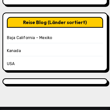
(Casa
Oasis
Tag
3)
Reise Blog (Länder sortiert)
Baja California – Mexiko
Kanada
USA