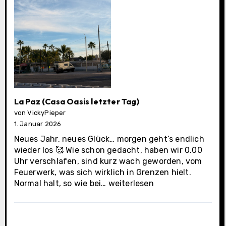
La Paz (Casa Oasis letzter Tag)
von VickyPieper
1. Januar 2026
Neues Jahr, neues Glück… morgen geht’s endlich
wieder los 🥰 Wie schon gedacht, haben wir 0.00
Uhr verschlafen, sind kurz wach geworden, vom
Feuerwerk, was sich wirklich in Grenzen hielt.
La
Normal halt, so wie bei…
weiterlesen
Paz
(Casa
Oasis