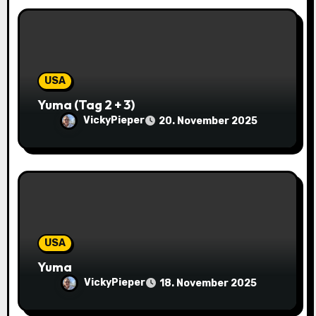
v
i
g
USA
a
Yuma (Tag 2 + 3)
VickyPieper
20. November 2025
t
i
o
n
USA
Yuma
VickyPieper
18. November 2025