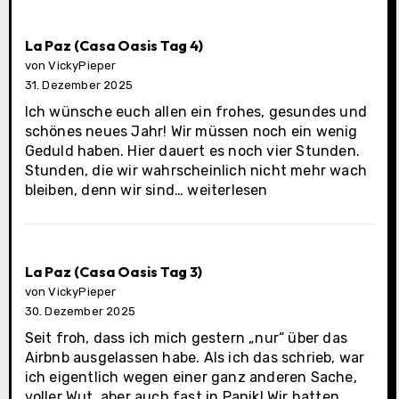
(Casa
Oasis
letzter
La Paz (Casa Oasis Tag 4)
Tag)
von VickyPieper
31. Dezember 2025
Ich wünsche euch allen ein frohes, gesundes und
schönes neues Jahr! Wir müssen noch ein wenig
Geduld haben. Hier dauert es noch vier Stunden.
Stunden, die wir wahrscheinlich nicht mehr wach
La
bleiben, denn wir sind…
weiterlesen
Paz
(Casa
Oasis
Tag
La Paz (Casa Oasis Tag 3)
4)
von VickyPieper
30. Dezember 2025
Seit froh, dass ich mich gestern „nur“ über das
Airbnb ausgelassen habe. Als ich das schrieb, war
ich eigentlich wegen einer ganz anderen Sache,
voller Wut, aber auch fast in Panik! Wir hatten