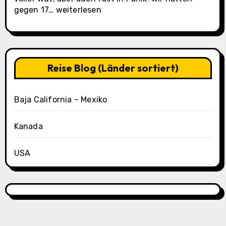
La
gegen 17…
weiterlesen
Paz
(Casa
Oasis
Tag
3)
Reise Blog (Länder sortiert)
Baja California – Mexiko
Kanada
USA