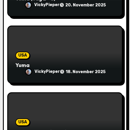
t
VickyPieper
20. November 2025
i
o
n
USA
Yuma
VickyPieper
18. November 2025
USA