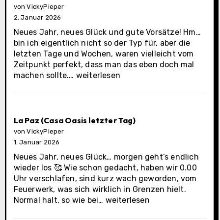
von VickyPieper
2. Januar 2026
Neues Jahr, neues Glück und gute Vorsätze! Hm…
bin ich eigentlich nicht so der Typ für, aber die
letzten Tage und Wochen, waren vielleicht vom
Zeitpunkt perfekt, dass man das eben doch mal
Los
machen sollte.…
weiterlesen
Cabos
Municipality
La Paz (Casa Oasis letzter Tag)
von VickyPieper
1. Januar 2026
Neues Jahr, neues Glück… morgen geht’s endlich
wieder los 🥰 Wie schon gedacht, haben wir 0.00
Uhr verschlafen, sind kurz wach geworden, vom
Feuerwerk, was sich wirklich in Grenzen hielt.
La
Normal halt, so wie bei…
weiterlesen
Paz