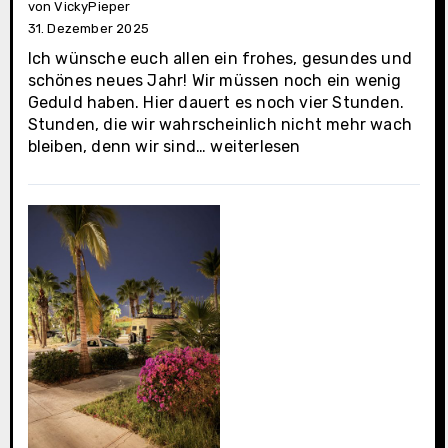
von VickyPieper
31. Dezember 2025
Ich wünsche euch allen ein frohes, gesundes und
schönes neues Jahr! Wir müssen noch ein wenig
Geduld haben. Hier dauert es noch vier Stunden.
Stunden, die wir wahrscheinlich nicht mehr wach
La
bleiben, denn wir sind…
weiterlesen
Paz
(Casa
Oasis
Tag
4)