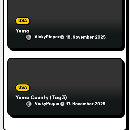
n
USA
Yuma
VickyPieper
18. November 2025
USA
Yuma County (Tag 3)
VickyPieper
17. November 2025