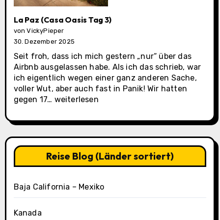
La Paz (Casa Oasis Tag 3)
von VickyPieper
30. Dezember 2025
Seit froh, dass ich mich gestern „nur“ über das
Airbnb ausgelassen habe. Als ich das schrieb, war
ich eigentlich wegen einer ganz anderen Sache,
voller Wut, aber auch fast in Panik! Wir hatten
La
gegen 17…
weiterlesen
Paz
(Casa
Oasis
Tag
3)
Reise Blog (Länder sortiert)
Baja California – Mexiko
Kanada