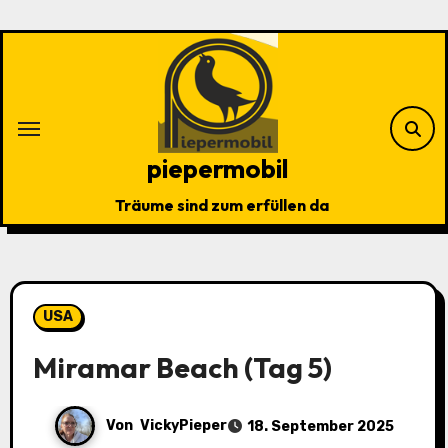
Zu
Inhalten
springen
piepermobil
Träume sind zum erfüllen da
USA
Miramar Beach (Tag 5)
Von
VickyPieper
18. September 2025