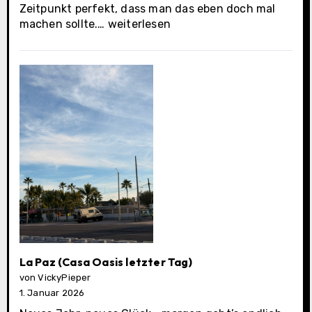
Zeitpunkt perfekt, dass man das eben doch mal
Los
machen sollte.…
weiterlesen
Cabos
Municipality
La Paz (Casa Oasis letzter Tag)
von VickyPieper
1. Januar 2026