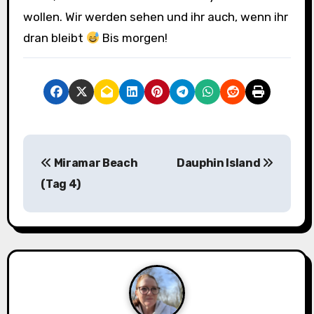
wollen. Wir werden sehen und ihr auch, wenn ihr
dran bleibt
Bis morgen!
B
Miramar Beach
Dauphin Island
e
(Tag 4)
i
t
r
a