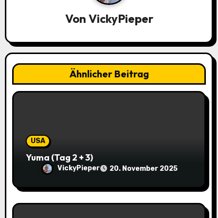
g
Von
VickyPieper
s
n
a
Ähnlicher Beitrag
v
i
g
a
USA
Yuma (Tag 2 + 3)
t
VickyPieper
20. November 2025
i
o