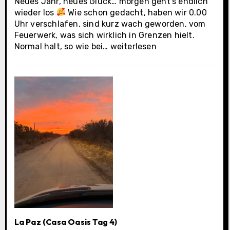
Neues Jahr, neues Glück… morgen geht’s endlich
wieder los
Wie schon gedacht, haben wir 0.00
Uhr verschlafen, sind kurz wach geworden, vom
Feuerwerk, was sich wirklich in Grenzen hielt.
La
Normal halt, so wie bei…
weiterlesen
Paz
(Casa
Oasis
letzter
Tag)
La Paz (Casa Oasis Tag 4)