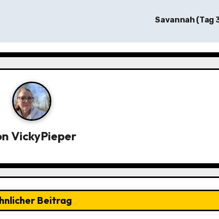
Savannah (Tag 
on
VickyPieper
hnlicher Beitrag