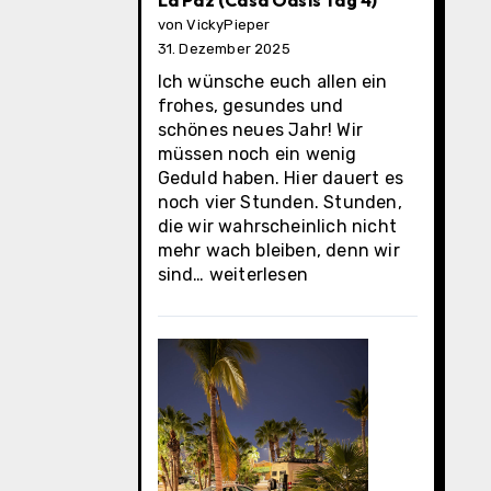
La Paz (Casa Oasis Tag 4)
von VickyPieper
31. Dezember 2025
Ich wünsche euch allen ein
frohes, gesundes und
schönes neues Jahr! Wir
müssen noch ein wenig
Geduld haben. Hier dauert es
noch vier Stunden. Stunden,
die wir wahrscheinlich nicht
mehr wach bleiben, denn wir
La
sind…
weiterlesen
Paz
(Casa
Oasis
Tag
4)