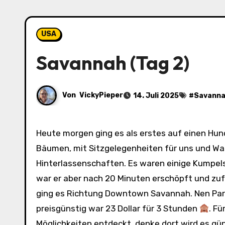
USA
Savannah (Tag 2)
Von
VickyPieper
14. Juli 2025
#
Savann
Heute morgen ging es als erstes auf einen Hundeplatz. Wie so vieles hier, zum Glück unter großen schattigen
Bäumen, mit Sitzgelegenheiten für uns und Wa
Hinterlassenschaften. Es waren einige Kumpels
war er aber nach 20 Minuten erschöpft und zuf
ging es Richtung Downtown Savannah. Nen Park
preisgünstig war 23 Dollar für 3 Stunden
. F
Möglichkeiten entdeckt, denke dort wird es gü