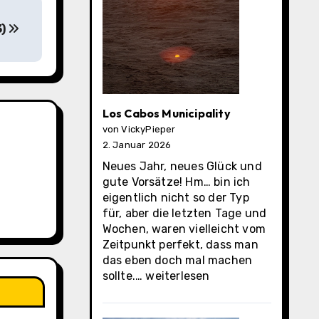
3)
Los Cabos Municipality
von VickyPieper
2. Januar 2026
Neues Jahr, neues Glück und
gute Vorsätze! Hm… bin ich
eigentlich nicht so der Typ
für, aber die letzten Tage und
Wochen, waren vielleicht vom
Zeitpunkt perfekt, dass man
das eben doch mal machen
Los
sollte.…
weiterlesen
Cabos
Municipality