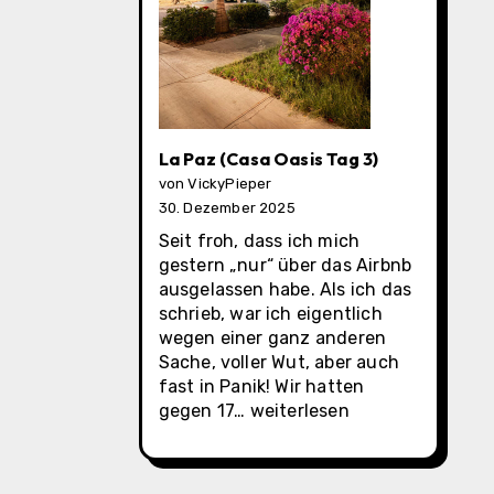
La Paz (Casa Oasis Tag 3)
von VickyPieper
30. Dezember 2025
Seit froh, dass ich mich
gestern „nur“ über das Airbnb
ausgelassen habe. Als ich das
schrieb, war ich eigentlich
wegen einer ganz anderen
Sache, voller Wut, aber auch
fast in Panik! Wir hatten
La
gegen 17…
weiterlesen
Paz
(Casa
Oasis