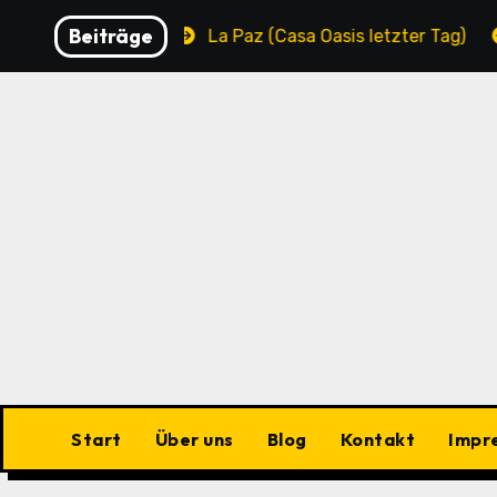
Zu
Beiträge
unicipality
La Paz (Casa Oasis letzter Tag)
La P
Inhalten
springen
Start
Über uns
Blog
Kontakt
Impr