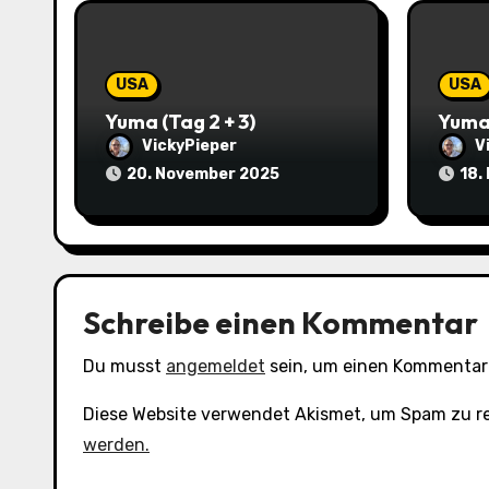
i
g
USA
USA
a
Yuma (Tag 2 + 3)
Yum
t
VickyPieper
V
20. November 2025
18.
i
o
n
Schreibe einen Kommentar
Du musst
angemeldet
sein, um einen Kommentar
Diese Website verwendet Akismet, um Spam zu r
werden.