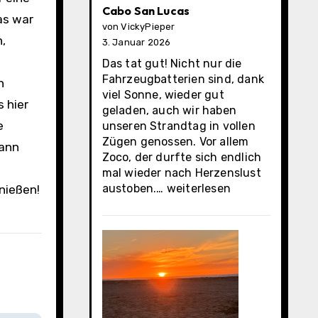
Cabo San Lucas
as war
von VickyPieper
,
3. Januar 2026
Das tat gut! Nicht nur die
Fahrzeugbatterien sind, dank
h
viel Sonne, wieder gut
 hier
geladen, auch wir haben
e
unseren Strandtag in vollen
Zügen genossen. Vor allem
dann
Zoco, der durfte sich endlich
mal wieder nach Herzenslust
Cabo
austoben.…
weiterlesen
nießen!
San
Lucas