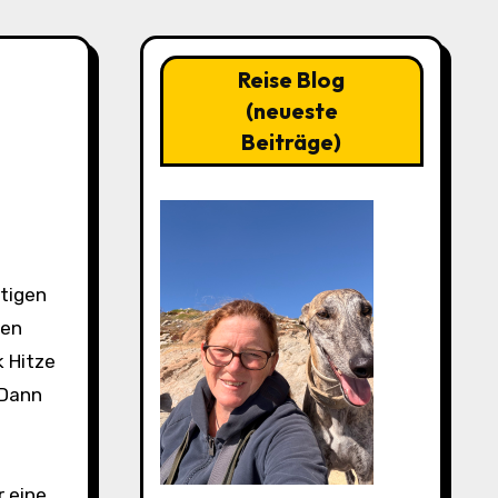
Reise Blog
(neueste
Beiträge)
ren
k Hitze
 Dann
r eine