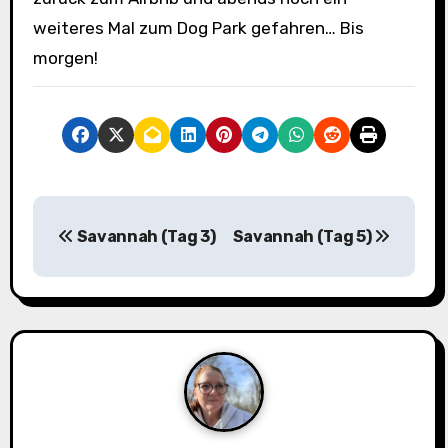
weiteres Mal zum Dog Park gefahren… Bis
morgen!
B
Savannah (Tag 3)
Savannah (Tag 5)
e
i
t
r
a