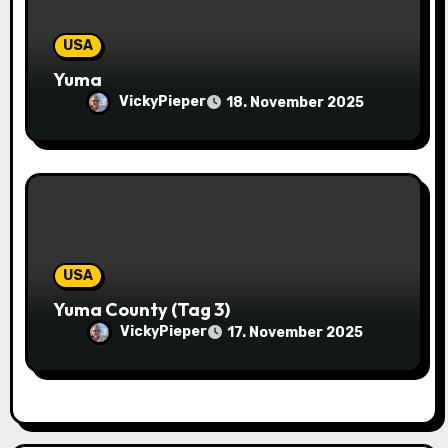
n
USA
Yuma
VickyPieper
18. November 2025
USA
Yuma County (Tag 3)
VickyPieper
17. November 2025