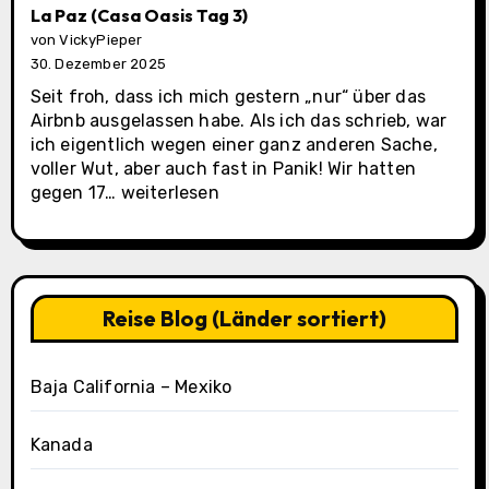
La Paz (Casa Oasis Tag 3)
von VickyPieper
30. Dezember 2025
Seit froh, dass ich mich gestern „nur“ über das
Airbnb ausgelassen habe. Als ich das schrieb, war
ich eigentlich wegen einer ganz anderen Sache,
voller Wut, aber auch fast in Panik! Wir hatten
La
gegen 17…
weiterlesen
Paz
(Casa
Oasis
Tag
3)
Reise Blog (Länder sortiert)
Baja California – Mexiko
Kanada