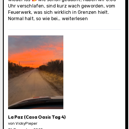
Uhr verschlafen, sind kurz wach geworden, vom
Feuerwerk, was sich wirklich in Grenzen hielt.
La
Normal halt, so wie bei…
weiterlesen
Paz
(Casa
Oasis
letzter
Tag)
La Paz (Casa Oasis Tag 4)
von VickyPieper