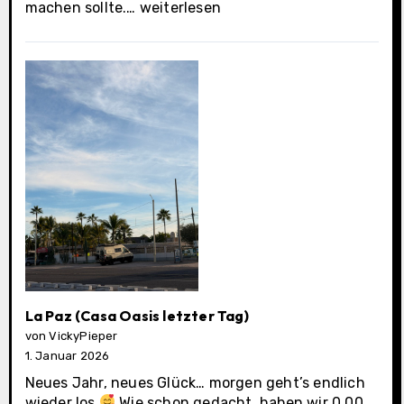
Los
machen sollte.…
weiterlesen
Cabos
Municipality
La Paz (Casa Oasis letzter Tag)
von VickyPieper
1. Januar 2026
Neues Jahr, neues Glück… morgen geht’s endlich
wieder los
Wie schon gedacht, haben wir 0.00