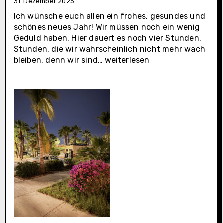
31. Dezember 2025
Ich wünsche euch allen ein frohes, gesundes und
schönes neues Jahr! Wir müssen noch ein wenig
Geduld haben. Hier dauert es noch vier Stunden.
Stunden, die wir wahrscheinlich nicht mehr wach
La
bleiben, denn wir sind…
weiterlesen
Paz
(Casa
Oasis
Tag
4)