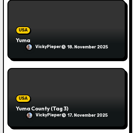
o
n
USA
Yuma
VickyPieper
18. November 2025
USA
Yuma County (Tag 3)
VickyPieper
17. November 2025