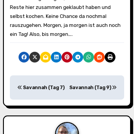
Reste hier zusammen geklaubt haben und
selbst kochen. Keine Chance da nochmal
rauszugehen. Morgen, ja morgen ist auch noch
ein Tag! Also, bis morgen….
B
Savannah (Tag 7)
Savannah (Tag 9)
e
i
t
r