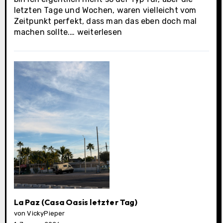
letzten Tage und Wochen, waren vielleicht vom
Zeitpunkt perfekt, dass man das eben doch mal
Los
machen sollte.…
weiterlesen
Cabos
Municipality
La Paz (Casa Oasis letzter Tag)
von VickyPieper