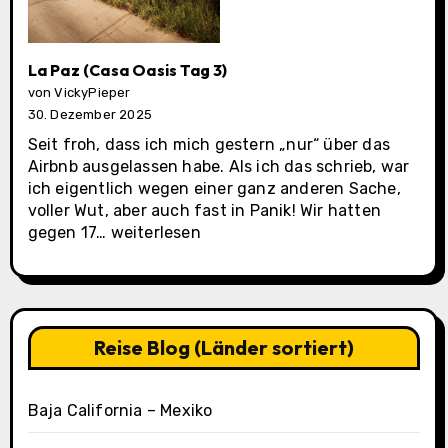
La Paz (Casa Oasis Tag 3)
von VickyPieper
30. Dezember 2025
Seit froh, dass ich mich gestern „nur“ über das
Airbnb ausgelassen habe. Als ich das schrieb, war
ich eigentlich wegen einer ganz anderen Sache,
voller Wut, aber auch fast in Panik! Wir hatten
La
gegen 17…
weiterlesen
Paz
(Casa
Oasis
Tag
3)
Reise Blog (Länder sortiert)
Baja California – Mexiko