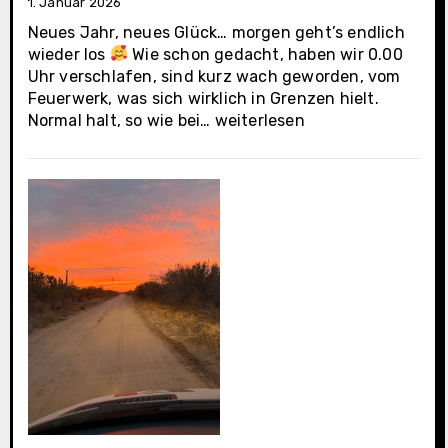
1. Januar 2026
Neues Jahr, neues Glück… morgen geht’s endlich
wieder los
Wie schon gedacht, haben wir 0.00
Uhr verschlafen, sind kurz wach geworden, vom
Feuerwerk, was sich wirklich in Grenzen hielt.
La
Normal halt, so wie bei…
weiterlesen
Paz
(Casa
Oasis
letzter
Tag)