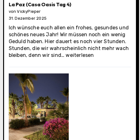
La Paz (Casa Oasis Tag 4)
von VickyPieper
31. Dezember 2025
Ich wünsche euch allen ein frohes, gesundes und
schönes neues Jahr! Wir müssen noch ein wenig
Geduld haben. Hier dauert es noch vier Stunden.
Stunden, die wir wahrscheinlich nicht mehr wach
La
bleiben, denn wir sind…
weiterlesen
Paz
(Casa
Oasis
Tag
4)