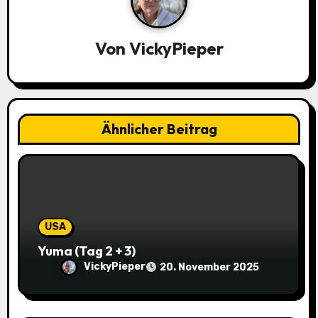
a
g
Von
VickyPieper
s
n
Ähnlicher Beitrag
a
v
i
g
USA
a
Yuma (Tag 2 + 3)
VickyPieper
20. November 2025
t
i