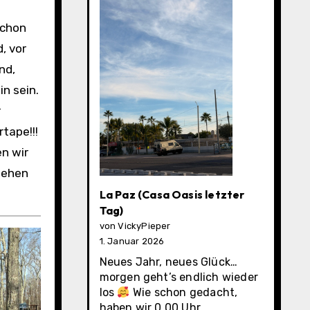
schon
, vor
nd,
in sein.
r
tape!!!
n wir
ziehen
La Paz (Casa Oasis letzter
Tag)
von VickyPieper
1. Januar 2026
Neues Jahr, neues Glück…
morgen geht’s endlich wieder
los
Wie schon gedacht,
haben wir 0.00 Uhr