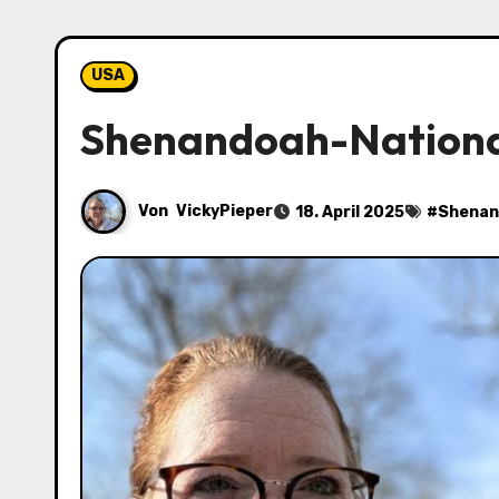
USA
Shenandoah-Nation
Von
VickyPieper
18. April 2025
#
Shenan