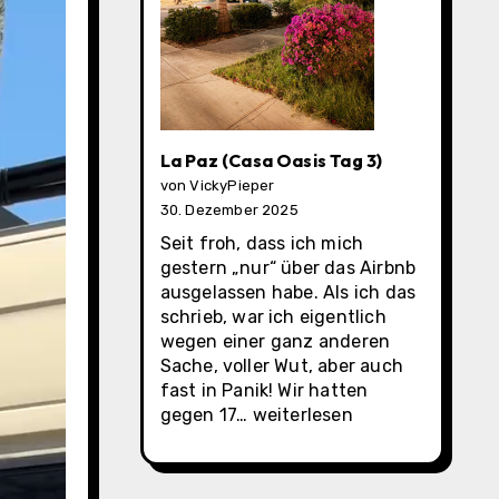
La Paz (Casa Oasis Tag 3)
von VickyPieper
30. Dezember 2025
Seit froh, dass ich mich
gestern „nur“ über das Airbnb
ausgelassen habe. Als ich das
schrieb, war ich eigentlich
wegen einer ganz anderen
Sache, voller Wut, aber auch
fast in Panik! Wir hatten
La
gegen 17…
weiterlesen
Paz
(Casa
Oasis