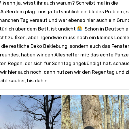
Wenn ja, wisst ihr auch warum? Schreibt mal in die
ußerdem plagt uns ja tatsächlich ein blödes Problem, 
o manchen Tag versaut und war ebenso hier auch ein Grund
türlich über dem Bett, ist undicht
. Schon in Deutschla
cht zu fixen, aber irgendwie muss noch ein kleines Löchle
nur die restliche Deko Beklebung, sondern auch das Fenste
eundes, haben wir den Alleshelfer mit: das echte Panzer
ten Regen, der sich für Sonntag angekündigt hat, schaue
en wir hier auch noch, dann nutzen wir den Regentag und 
eibt sauber, bis dahin…