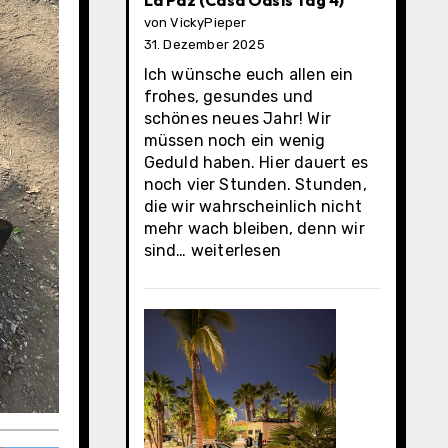
La Paz (Casa Oasis Tag 4)
von VickyPieper
31. Dezember 2025
Ich wünsche euch allen ein
frohes, gesundes und
schönes neues Jahr! Wir
müssen noch ein wenig
Geduld haben. Hier dauert es
noch vier Stunden. Stunden,
die wir wahrscheinlich nicht
mehr wach bleiben, denn wir
La
sind…
weiterlesen
Paz
(Casa
Oasis
Tag
4)