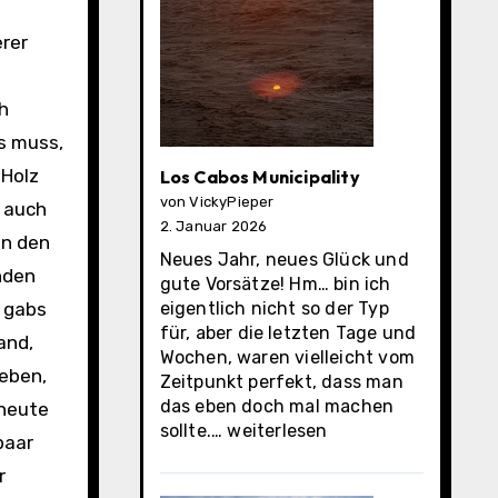
erer
h
ts muss,
 Holz
Los Cabos Municipality
von VickyPieper
 auch
2. Januar 2026
in den
Neues Jahr, neues Glück und
enden
gute Vorsätze! Hm… bin ich
 gabs
eigentlich nicht so der Typ
für, aber die letzten Tage und
and,
Wochen, waren vielleicht vom
geben,
Zeitpunkt perfekt, dass man
das eben doch mal machen
 heute
Los
sollte.…
weiterlesen
paar
Cabos
r
Municipality