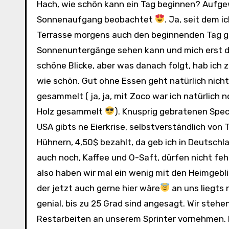
Hach, wie schön kann ein Tag beginnen? Aufgewacht, Aus dem Fenster geschaut und einen schönen
Sonnenaufgang beobachtet
. Ja, seit dem 
Terrasse morgens auch den beginnenden Tag gen
Sonnenuntergänge sehen kann und mich erst d
schöne Blicke, aber was danach folgt, hab ich z
wie schön. Gut ohne Essen geht natürlich nich
gesammelt ( ja, ja, mit Zoco war ich natürlich
Holz gesammelt
). Knusprig gebratenen Speck
USA gibts ne Eierkrise, selbstverständlich von
Hühnern, 4,50$ bezahlt, da geb ich in Deutsc
auch noch, Kaffee und O-Saft, dürfen nicht fehl
also haben wir mal ein wenig mit den Heimgebli
der jetzt auch gerne hier wäre
an uns liegts 
genial, bis zu 25 Grad sind angesagt. Wir stehe
Restarbeiten an unserem Sprinter vornehmen. N