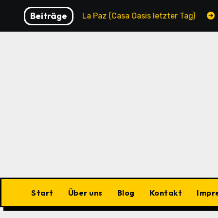
Zu
Beiträge
ty
La Paz (Casa Oasis letzter Tag)
La Paz (Casa 
Inhalten
springen
Start
Über uns
Blog
Kontakt
Impr