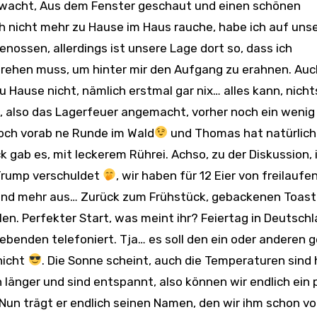
ich nicht mehr zu Hause im Haus rauche, habe ich auf uns
ossen, allerdings ist unsere Lage dort so, dass ich
rehen muss, um hinter mir den Aufgang zu erahnen. Auc
u Hause nicht, nämlich erstmal gar nix… alles kann, nich
t, also das Lagerfeuer angemacht, vorher noch ein wenig
 noch vorab ne Runde im Wald
und Thomas hat natürlich
 gab es, mit leckerem Rührei. Achso, zu der Diskussion, 
 Trump verschuldet
, wir haben für 12 Eier von freilauf
hland mehr aus… Zurück zum Frühstück, gebackenen Toast
en. Perfekter Start, was meint ihr? Feiertag in Deutschl
ebenden telefoniert. Tja… es soll den ein oder anderen 
nicht
. Die Sonne scheint, auch die Temperaturen sind
n länger und sind entspannt, also können wir endlich ein 
un trägt er endlich seinen Namen, den wir ihm schon vo