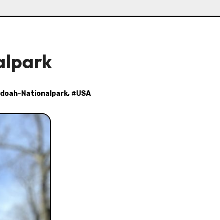
alpark
doah-Nationalpark
, #
USA