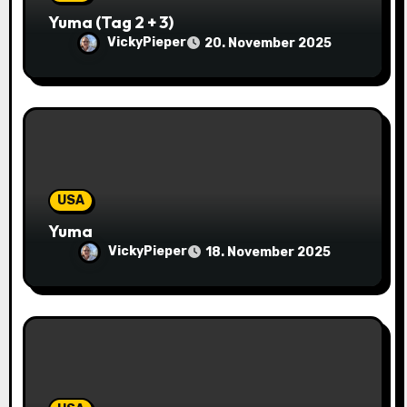
a
Yuma (Tag 2 + 3)
VickyPieper
20. November 2025
t
i
o
n
USA
Yuma
VickyPieper
18. November 2025