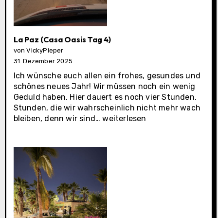
La Paz (Casa Oasis Tag 4)
von VickyPieper
31. Dezember 2025
Ich wünsche euch allen ein frohes, gesundes und
schönes neues Jahr! Wir müssen noch ein wenig
Geduld haben. Hier dauert es noch vier Stunden.
Stunden, die wir wahrscheinlich nicht mehr wach
La
bleiben, denn wir sind…
weiterlesen
Paz
(Casa
Oasis
Tag
4)