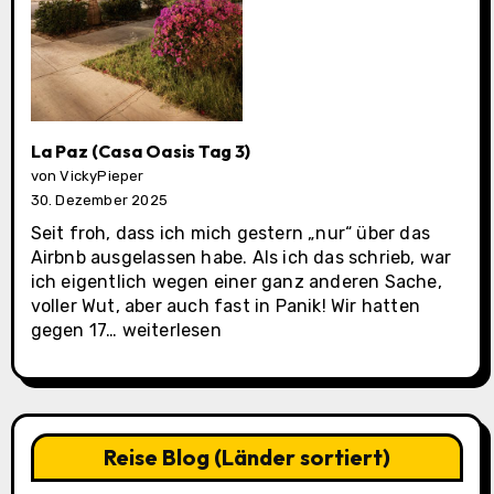
La Paz (Casa Oasis Tag 3)
von VickyPieper
30. Dezember 2025
Seit froh, dass ich mich gestern „nur“ über das
Airbnb ausgelassen habe. Als ich das schrieb, war
ich eigentlich wegen einer ganz anderen Sache,
voller Wut, aber auch fast in Panik! Wir hatten
La
gegen 17…
weiterlesen
Paz
(Casa
Oasis
Tag
3)
Reise Blog (Länder sortiert)