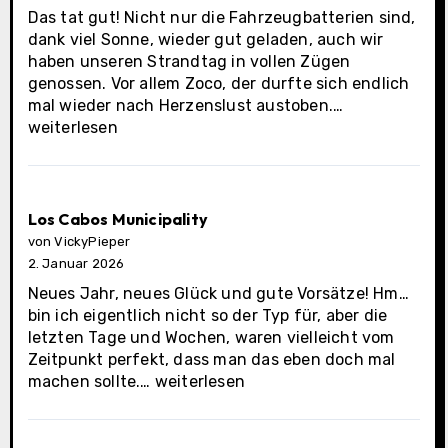
Das tat gut! Nicht nur die Fahrzeugbatterien sind,
dank viel Sonne, wieder gut geladen, auch wir
haben unseren Strandtag in vollen Zügen
genossen. Vor allem Zoco, der durfte sich endlich
Cabo
mal wieder nach Herzenslust austoben.…
San
weiterlesen
Lucas
Los Cabos Municipality
von VickyPieper
2. Januar 2026
Neues Jahr, neues Glück und gute Vorsätze! Hm…
bin ich eigentlich nicht so der Typ für, aber die
letzten Tage und Wochen, waren vielleicht vom
Zeitpunkt perfekt, dass man das eben doch mal
Los
machen sollte.…
weiterlesen
Cabos
Municipality