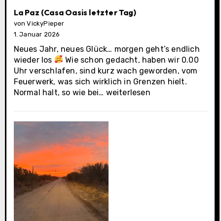
La Paz (Casa Oasis letzter Tag)
von VickyPieper
1. Januar 2026
Neues Jahr, neues Glück… morgen geht’s endlich
wieder los
Wie schon gedacht, haben wir 0.00
Uhr verschlafen, sind kurz wach geworden, vom
Feuerwerk, was sich wirklich in Grenzen hielt.
La
Normal halt, so wie bei…
weiterlesen
Paz
(Casa
Oasis
letzter
Tag)