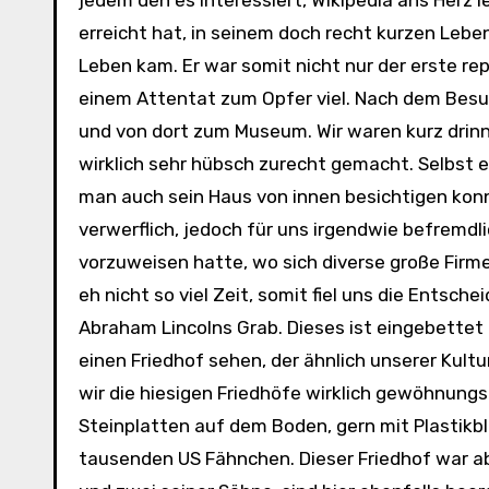
jedem den es interessiert, Wikipedia ans Herz 
erreicht hat, in seinem doch recht kurzen Lebe
Leben kam. Er war somit nicht nur der erste re
einem Attentat zum Opfer viel. Nach dem Besuch
und von dort zum Museum. Wir waren kurz drinn
wirklich sehr hübsch zurecht gemacht. Selbst 
man auch sein Haus von innen besichtigen konnt
verwerflich, jedoch für uns irgendwie befremd
vorzuweisen hatte, wo sich diverse große Firme
eh nicht so viel Zeit, somit fiel uns die Entsch
Abraham Lincolns Grab. Dieses ist eingebettet i
einen Friedhof sehen, der ähnlich unserer Kultu
wir die hiesigen Friedhöfe wirklich gewöhnungs
Steinplatten auf dem Boden, gern mit Plastik
tausenden US Fähnchen. Dieser Friedhof war ab