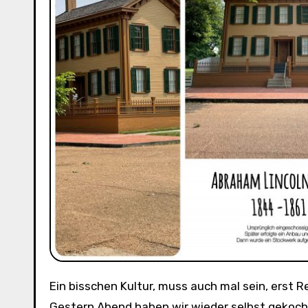
Ein bisschen Kultur, muss auch mal sein, erst Recht, wenn sie so schön in ein Städtchen eingepackt ist!
Gestern Abend haben wir wieder selbst gekocht 