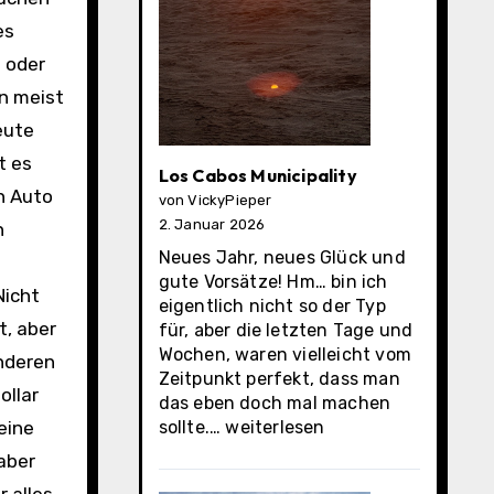
es
 oder
en meist
heute
t es
Los Cabos Municipality
n Auto
von VickyPieper
2. Januar 2026
n
Neues Jahr, neues Glück und
gute Vorsätze! Hm… bin ich
Nicht
eigentlich nicht so der Typ
t, aber
für, aber die letzten Tage und
Wochen, waren vielleicht vom
anderen
Zeitpunkt perfekt, dass man
ollar
das eben doch mal machen
Los
eine
sollte.…
weiterlesen
Cabos
aber
Municipality