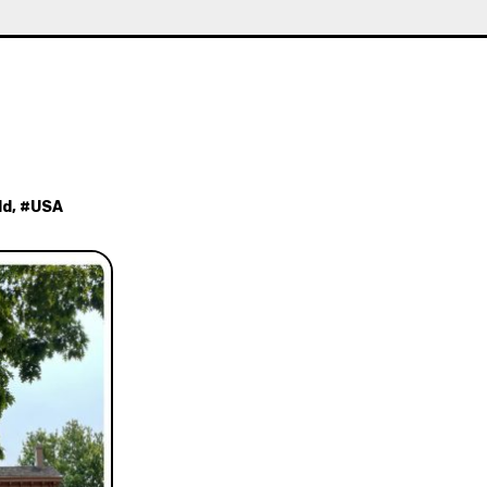
ld
, #
USA