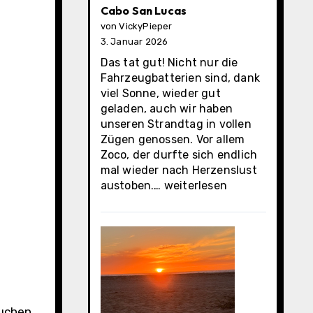
Cabo San Lucas
von VickyPieper
3. Januar 2026
Das tat gut! Nicht nur die
Fahrzeugbatterien sind, dank
viel Sonne, wieder gut
geladen, auch wir haben
unseren Strandtag in vollen
Zügen genossen. Vor allem
Zoco, der durfte sich endlich
mal wieder nach Herzenslust
Cabo
austoben.…
weiterlesen
San
Lucas
auchen