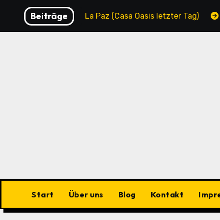
Zu
Beiträge
pality
La Paz (Casa Oasis letzter Tag)
La Paz (C
Inhalten
springen
Start
Über uns
Blog
Kontakt
Impr