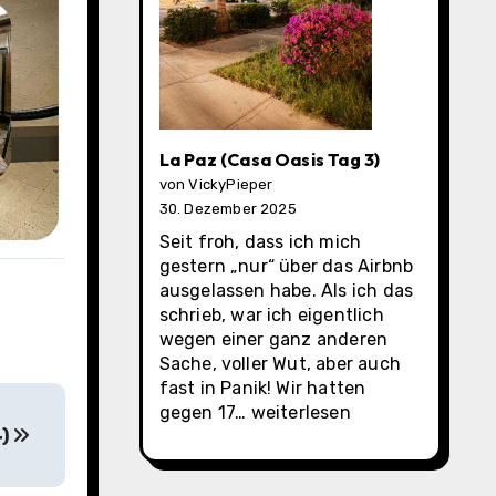
La Paz (Casa Oasis Tag 3)
von VickyPieper
30. Dezember 2025
Seit froh, dass ich mich
gestern „nur“ über das Airbnb
ausgelassen habe. Als ich das
schrieb, war ich eigentlich
wegen einer ganz anderen
Sache, voller Wut, aber auch
fast in Panik! Wir hatten
La
gegen 17…
weiterlesen
Paz
4)
(Casa
Oasis