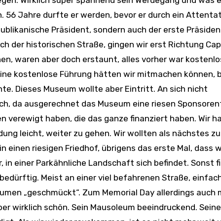
legen. Wirklich super spannend sein Werdegang und was er
n. 56 Jahre durfte er werden, bevor er durch ein Attenta
publikanische Präsident, sondern auch der erste Präsiden
 der historischen Straße, gingen wir erst Richtung Cap
en, waren aber doch erstaunt, alles vorher war kostenlo
eine kostenlose Führung hätten wir mitmachen können, b
e. Dieses Museum wollte aber Eintritt. An sich nicht
lich, da ausgerechnet das Museum eine riesen Sponsoren
n verewigt haben, die das ganze finanziert haben. Wir h
eidung leicht, weiter zu gehen. Wir wollten als nächstes zu
n einen riesigen Friedhof, übrigens das erste Mal, dass w
r, in einer Parkähnliche Landschaft sich befindet. Sonst f
bedürftig. Meist an einer viel befahrenen Straße, einfac
blumen „geschmückt“. Zum Memorial Day allerdings auch 
er wirklich schön. Sein Mausoleum beeindruckend. Seine