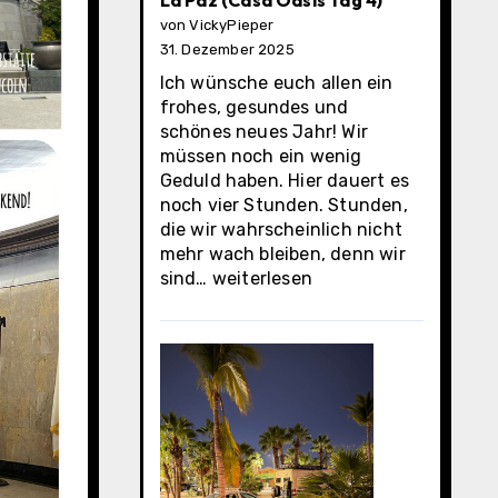
La Paz (Casa Oasis Tag 4)
von VickyPieper
31. Dezember 2025
Ich wünsche euch allen ein
frohes, gesundes und
schönes neues Jahr! Wir
müssen noch ein wenig
Geduld haben. Hier dauert es
noch vier Stunden. Stunden,
die wir wahrscheinlich nicht
mehr wach bleiben, denn wir
La
sind…
weiterlesen
Paz
(Casa
Oasis
Tag
4)