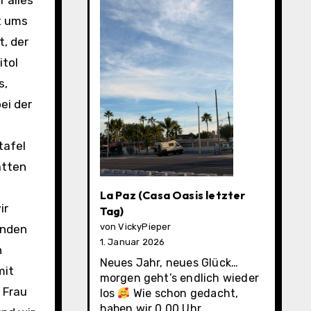
 alles
t ums
t, der
itol
s,
ei der
tafel
atten
La Paz (Casa Oasis letzter
ir
Tag)
von VickyPieper
inden
1. Januar 2026
h
Neues Jahr, neues Glück…
mit
morgen geht’s endlich wieder
 Frau
los
Wie schon gedacht,
haben wir 0.00 Uhr