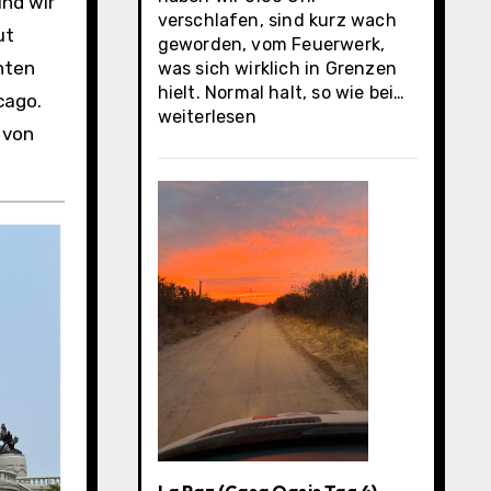
und wir
verschlafen, sind kurz wach
ut
geworden, vom Feuerwerk,
nten
was sich wirklich in Grenzen
La
hielt. Normal halt, so wie bei…
cago.
Paz
weiterlesen
 von
(Casa
Oasis
letzter
Tag)