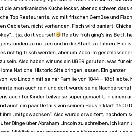
t die amerikanische Küche lecker, aber so schwer, dass 
liche Top Restaurants, wo mit frischen Gemüse und Fisch
hen Gebieten, nicht vorhanden. Fisch wird paniert, Chick
ey“… tja, do it yourself
Relativ früh ging’s ins Bett, 
genstunden zu nutzen und in die Stadt zu fahren. Hier is
 es richtig frisch werden, aber um Zoco im geschlossene
 zu sein. Also haben wir uns ein UBER gerufen, was für ei
Home National Historic Site bringen lassen. Ein ganzer
n, wo Lincoln mit seiner Familie von 1844 – 1861 lebte. 
konnte man auch rein und dort wurde seine Nachbarschaf
ens auch für Kinder teilweise super gemacht. In einem 
nd auch ein paar Details von seinem Haus erklärt. 1500 D
it ihm „mitgewachsen“. Also wurde erweitert, nachdem s
auter Dinge über Abraham Lincoln zu schreiben, ich kann 