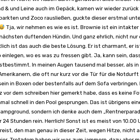
d & und Leine auch im Gepäck, kamen wir wieder zurück 
inparkten und Zoco rausließen, guckte dieser erstmal unt
Tja, wir nehmen es wie es ist. Brownie ist ein intakte
ur nächsten duftenden Hündin. Und ganz ehrlich, nicht nur
ch ist das auch die beste Lösung. Er ist charmant, er is
einlegen, wo es was zu fressen gibt. Ja, kann sein, dass
lbstbestimmt. In meinen Augen tausend mal besser, als in
merikanern, die oft nur kurz vor die Tür für die Notdurft
ein in Boxen oder bestenfalls auf dem Sofa verbringen. 
rz vor dem schreiben hier gemerkt habe, dass es keine Fo
mal schnell in den Pool gesprungen. Das ist übrigens ein
m Campground, sondern ich denke auch dem „Rentnerparad
 24 Stunden rein. Herrlich! Sonst ist es meist von 10.00 
eist, den man genau in dieser Zeit, wegen Hitze, nicht a
t hier. Trotzdem haben wir was zum jammern, dazu aber 