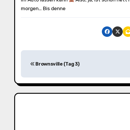
morgen… Bis denne
B
Brownsville (Tag 3)
e
i
t
r
a
g