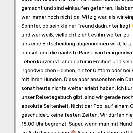
gemacht und sind einkaufen gefahren. Halsban
war immer noch nicht da. Witzig war, als wir e
Sprinter, ob sein kleiner Freund dadrunter liegt
und wer weiß, vielleicht zieht es ihn weiter, z
uns eine Entscheidung abgenommen wird, letztli
hübsch und die nächste Pause wird er irgendwo 
Leben kürzer ist, aber dafür in Freiheit und se
irgendwelchen Heimen, hinter Gittern oder bei A
mit ihren Hunden. Diese aber ansonsten ein Das
sonst heute nichts weiter erlebt haben, ich ku
unser Reisetagebuch gibt, sind wir gerade noch
absolute Seltenheit. Nicht der Pool auf eine
geschuldet, keine festen Zeiten. Wir dürfen hier
18.00 Uhr begrenzt. Super, wenn man mit Hund r
im Auto lassen kann
Also, ja, ist schon net