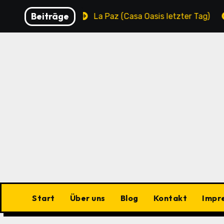
Zu
Beiträge
unicipality
La Paz (Casa Oasis letzter Tag)
La 
Inhalten
springen
Start
Über uns
Blog
Kontakt
Impr