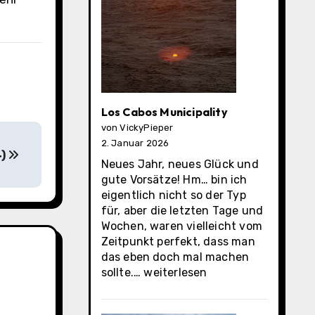
Los Cabos Municipality
von VickyPieper
2. Januar 2026
4)
Neues Jahr, neues Glück und
gute Vorsätze! Hm… bin ich
eigentlich nicht so der Typ
für, aber die letzten Tage und
Wochen, waren vielleicht vom
Zeitpunkt perfekt, dass man
das eben doch mal machen
Los
sollte.…
weiterlesen
Cabos
Municipality