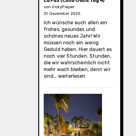
La Paz (Casa Oasis Tag 4)
von VickyPieper
31. Dezember 2025
Ich wünsche euch allen ein
frohes, gesundes und
schönes neues Jahr! Wir
müssen noch ein wenig
Geduld haben. Hier dauert es
noch vier Stunden. Stunden,
die wir wahrscheinlich nicht
mehr wach bleiben, denn wir
La
sind…
weiterlesen
Paz
(Casa
Oasis
Tag
4)