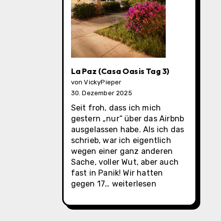
La Paz (Casa Oasis Tag 3)
von VickyPieper
30. Dezember 2025
Seit froh, dass ich mich
gestern „nur“ über das Airbnb
ausgelassen habe. Als ich das
schrieb, war ich eigentlich
wegen einer ganz anderen
Sache, voller Wut, aber auch
fast in Panik! Wir hatten
La
gegen 17…
weiterlesen
Paz
(Casa
Oasis