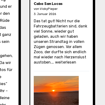
Cabo San Lucas
und er
von VickyPieper
er den
3. Januar 2026
r Rüde
Das tat gut! Nicht nur die
Fahrzeugbatterien sind, dank
 das
viel Sonne, wieder gut
t ganz
geladen, auch wir haben
 sein
unseren Strandtag in vollen
Zügen genossen. Vor allem
Zoco, der durfte sich endlich
 gehen,
mal wieder nach Herzenslust
Cabo
austoben.…
weiterlesen
Da wir
San
tos für
Lucas
e
ies“
Uhr –
lleine
mehr