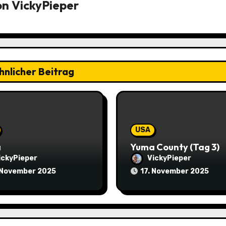
on
VickyPieper
hnlicher Beitrag
USA
a
Yuma County (Tag 3)
ickyPieper
VickyPieper
 November 2025
17. November 2025