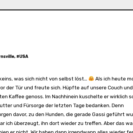
nsville
, #
USA
 keins, was sich nicht von selbst löst…
Als ich heute m
vor der Tür und freute sich. Hüpfte auf unsere Couch und
sten Kaffee genoss. Im Nachhinein kuschelte er wirklich s
e, Futter und Fürsorge der letzten Tage bedanken. Denn
orgen davor, zu den Hunden, die gerade Gassi geführt wu
r ich überzeugt, ihn dort wieder zu treffen. Aber das wa
ien er nicht. Wir haben dann irgendwann alles wieder fer