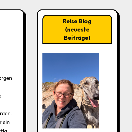
Reise Blog
(neueste
Beiträge)
orgen
o
rden.
r ein
tig