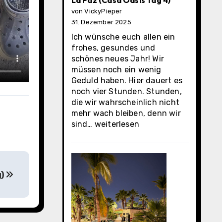
La Paz (Casa Oasis Tag 4)
von VickyPieper
31. Dezember 2025
Ich wünsche euch allen ein
frohes, gesundes und
schönes neues Jahr! Wir
müssen noch ein wenig
Geduld haben. Hier dauert es
noch vier Stunden. Stunden,
die wir wahrscheinlich nicht
mehr wach bleiben, denn wir
La
sind…
weiterlesen
Paz
(Casa
Oasis
Tag
g)
4)