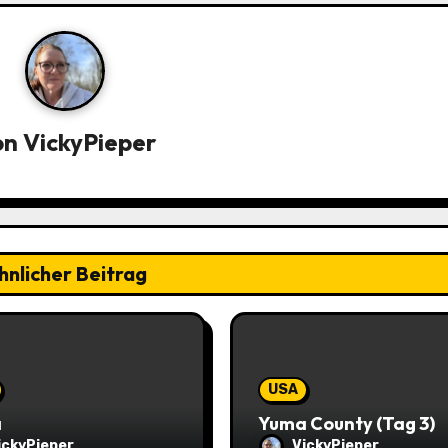
on
VickyPieper
hnlicher Beitrag
USA
a
Yuma County (Tag 3)
ickyPieper
VickyPieper