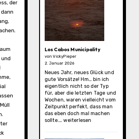
h dann
ang,
machen.
 Raum
Los Cabos Municipality
von VickyPieper
r und
2. Januar 2026
l
Neues Jahr, neues Glück und
omme,
gute Vorsätze! Hm… bin ich
ial
eigentlich nicht so der Typ
für, aber die letzten Tage und
assen
Wochen, waren vielleicht vom
Müll
Zeitpunkt perfekt, dass man
das eben doch mal machen
n.
Los
sollte.…
weiterlesen
nter
Cabos
ck
Municipality