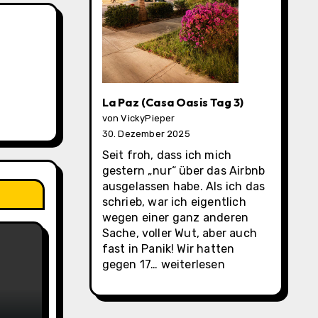
La Paz (Casa Oasis Tag 3)
von VickyPieper
30. Dezember 2025
Seit froh, dass ich mich
gestern „nur“ über das Airbnb
ausgelassen habe. Als ich das
schrieb, war ich eigentlich
wegen einer ganz anderen
Sache, voller Wut, aber auch
fast in Panik! Wir hatten
La
gegen 17…
weiterlesen
Paz
(Casa
Oasis