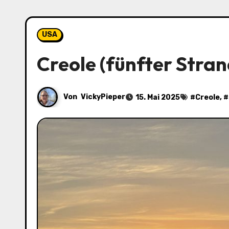
USA
Creole (fünfter Stra
Von
VickyPieper
15. Mai 2025
#
Creole
, #