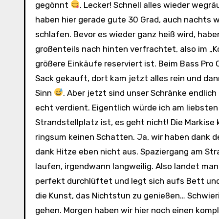
gegönnt
. Lecker! Schnell alles wieder weg
haben hier gerade gute 30 Grad, auch nachts wi
schlafen. Bevor es wieder ganz heiß wird, hab
großenteils nach hinten verfrachtet, also im „Ko
größere Einkäufe reserviert ist. Beim Bass Pr
Sack gekauft, dort kam jetzt alles rein und d
Sinn
. Aber jetzt sind unser Schränke endlich
echt verdient. Eigentlich würde ich am liebsten
Strandstellplatz ist, es geht nicht! Die Markis
ringsum keinen Schatten. Ja, wir haben dank d
dank Hitze eben nicht aus. Spaziergang am Stra
laufen, irgendwann langweilig. Also landet man
perfekt durchlüftet und legt sich aufs Bett u
die Kunst, das Nichtstun zu genießen… Schwieri
gehen. Morgen haben wir hier noch einen komple