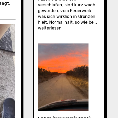
sagt.
verschlafen, sind kurz wach
geworden, vom Feuerwerk,
was sich wirklich in Grenzen
La
hielt. Normal halt, so wie bei…
Paz
weiterlesen
(Casa
Oasis
letzter
Tag)