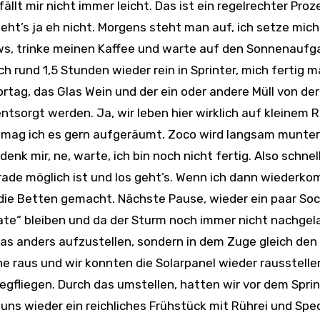
geht’s ja eh nicht. Morgens steht man auf, ich setze mic
ews, trinke meinen Kaffee und warte auf den Sonnenaufg
h rund 1,5 Stunden wieder rein in Sprinter, mich fertig 
tag, das Glas Wein und der ein oder andere Müll von der
tsorgt werden. Ja, wir leben hier wirklich auf kleinem
, mag ich es gern aufgeräumt. Zoco wird langsam munte
nk mir, ne, warte, ich bin noch nicht fertig. Also schnel
ade möglich ist und los geht’s. Wenn ich dann wiederk
ie Betten gemacht. Nächste Pause, wieder ein paar Soc
ate“ bleiben und da der Sturm noch immer nicht nachgel
was anders aufzustellen, sondern in dem Zuge gleich den 
raus und wir konnten die Solarpanel wieder rausstelle
wegfliegen. Durch das umstellen, hatten wir vor dem Spri
ns wieder ein reichliches Frühstück mit Rührei und Spe