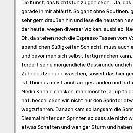
Die Kunst, das Nichtstun zu genießen… Ja, das fällt mir nicht immer leicht. Das ist ein regelrechter Prozess, der
gerade in mir abläuft. So ganz ohne Routinen, 
sehr gern draußen hin und lese die neusten N
der heute, wegen diverser Wolken, ausblieb. Nac
Ok, da stehen noch die Espresso Tassen vom Vor
abendlichen Süßigkeiten Schlacht, muss auch en
und bevor man sich selbst fertig machen kann
fordert seine morgendliche Gassirunde und ich de
Zähneputzen und waschen, soweit das hier ger
ist Thomas meist auch aufgestanden und hat d
Media Kanäle checken, man möchte ja „up to d
hat, beschließen wir, nicht nur den Sprinter et
wegzufahren. Danach kam so langsam die Sonne 
Diesmal hinter den Sprinter, so dass sie nicht 
etwas Schatten und weniger Sturm und haben u