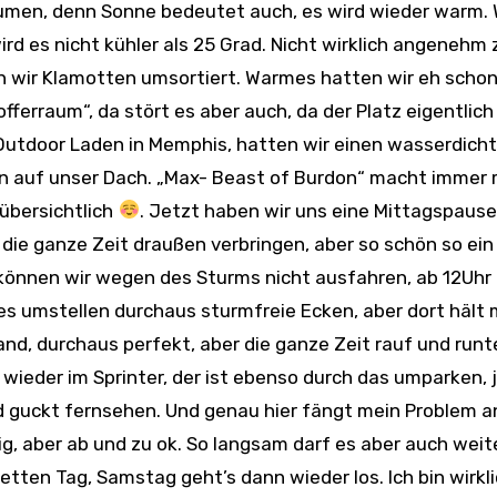
räumen, denn Sonne bedeutet auch, es wird wieder warm. 
rd es nicht kühler als 25 Grad. Nicht wirklich angenehm
en wir Klamotten umsortiert. Warmes hatten wir eh scho
fferraum“, da stört es aber auch, da der Platz eigentlich
o Outdoor Laden in Memphis, hatten wir einen wasserdich
ann auf unser Dach. „Max- Beast of Burdon“ macht immer
 übersichtlich
. Jetzt haben wir uns eine Mittagspause
 die ganze Zeit draußen verbringen, aber so schön so ein
e können wir wegen des Sturms nicht ausfahren, ab 12Uhr 
es umstellen durchaus sturmfreie Ecken, aber dort hält
nd, durchaus perfekt, aber die ganze Zeit rauf und runt
 wieder im Sprinter, der ist ebenso durch das umparken, 
nd guckt fernsehen. Und genau hier fängt mein Problem a
g, aber ab und zu ok. So langsam darf es aber auch weit
tten Tag, Samstag geht’s dann wieder los. Ich bin wirkl