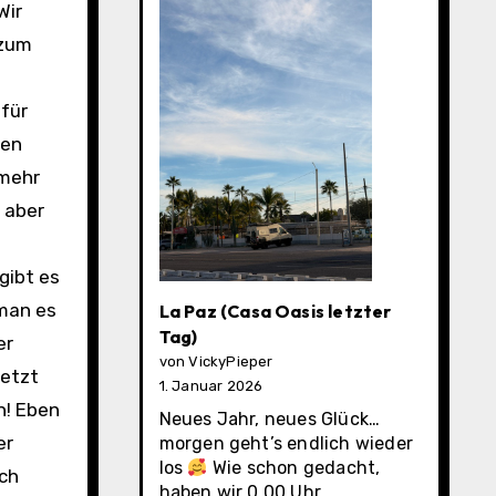
Wir
 zum
n
 für
ten
 mehr
 aber
gibt es
 man es
La Paz (Casa Oasis letzter
Tag)
er
von VickyPieper
jetzt
1. Januar 2026
n! Eben
Neues Jahr, neues Glück…
er
morgen geht’s endlich wieder
los
Wie schon gedacht,
ich
haben wir 0.00 Uhr