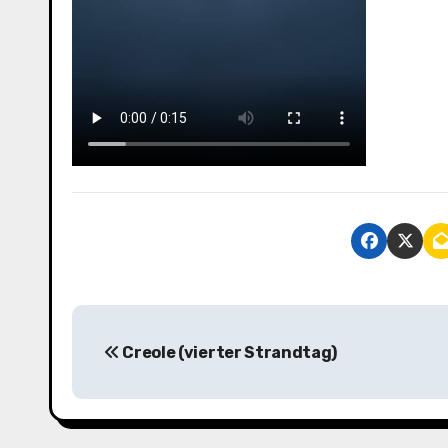
B
Creole (vierter Strandtag)
e
i
t