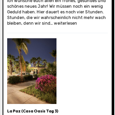
Ich wünsche euch allen ein frohes, gesundes und
schönes neues Jahr! Wir müssen noch ein wenig
Geduld haben. Hier dauert es noch vier Stunden.
Stunden, die wir wahrscheinlich nicht mehr wach
La
bleiben, denn wir sind…
weiterlesen
Paz
(Casa
Oasis
Tag
4)
La Paz (Casa Oasis Tag 3)