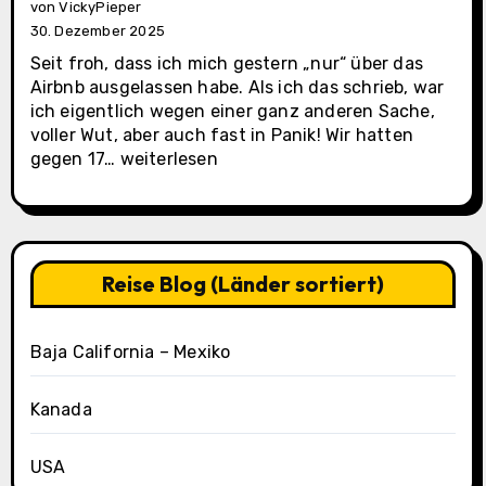
von VickyPieper
30. Dezember 2025
Seit froh, dass ich mich gestern „nur“ über das
Airbnb ausgelassen habe. Als ich das schrieb, war
ich eigentlich wegen einer ganz anderen Sache,
voller Wut, aber auch fast in Panik! Wir hatten
La
gegen 17…
weiterlesen
Paz
(Casa
Oasis
Tag
3)
Reise Blog (Länder sortiert)
Baja California – Mexiko
Kanada
USA