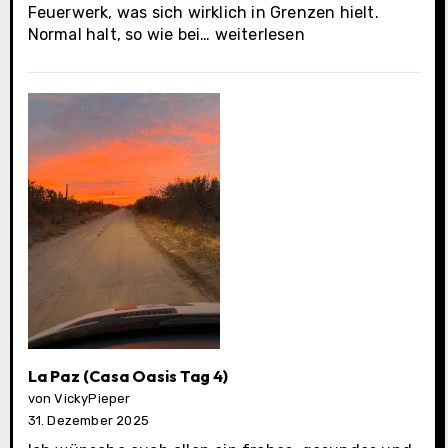
Feuerwerk, was sich wirklich in Grenzen hielt.
La
Normal halt, so wie bei…
weiterlesen
Paz
(Casa
Oasis
letzter
Tag)
La Paz (Casa Oasis Tag 4)
von VickyPieper
31. Dezember 2025