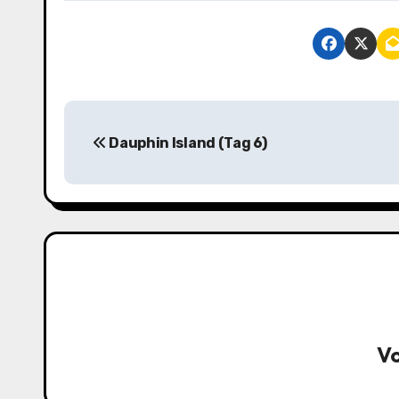
B
Dauphin Island (Tag 6)
e
i
t
r
a
g
V
s