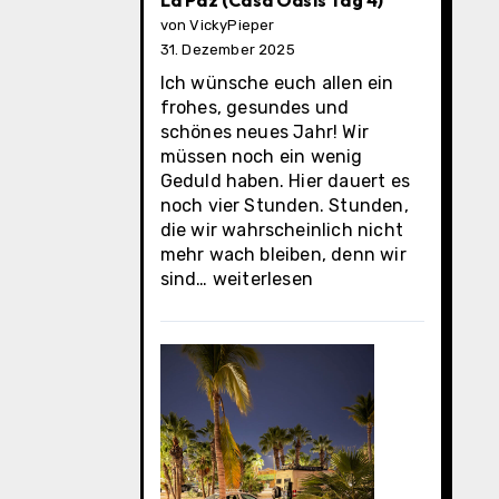
La Paz (Casa Oasis Tag 4)
von VickyPieper
31. Dezember 2025
Ich wünsche euch allen ein
frohes, gesundes und
schönes neues Jahr! Wir
müssen noch ein wenig
Geduld haben. Hier dauert es
noch vier Stunden. Stunden,
die wir wahrscheinlich nicht
mehr wach bleiben, denn wir
La
sind…
weiterlesen
Paz
(Casa
Oasis
Tag
4)