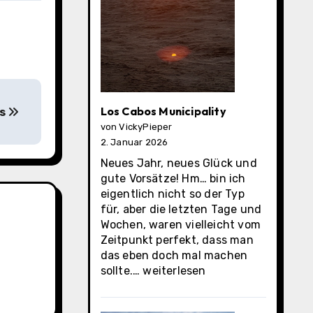
Los Cabos Municipality
ns
von VickyPieper
2. Januar 2026
Neues Jahr, neues Glück und
gute Vorsätze! Hm… bin ich
eigentlich nicht so der Typ
für, aber die letzten Tage und
Wochen, waren vielleicht vom
Zeitpunkt perfekt, dass man
das eben doch mal machen
Los
sollte.…
weiterlesen
Cabos
Municipality