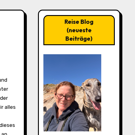
Reise Blog
(neueste
Beiträge)
äter
 der
r alles
 dieses
 an