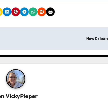
New Orlea
on
VickyPieper