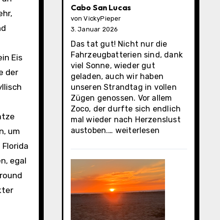
Cabo San Lucas
ehr,
von VickyPieper
nd
3. Januar 2026
Das tat gut! Nicht nur die
Fahrzeugbatterien sind, dank
in Eis
viel Sonne, wieder gut
e der
geladen, auch wir haben
llisch
unseren Strandtag in vollen
Zügen genossen. Vor allem
Zoco, der durfte sich endlich
ätze
mal wieder nach Herzenslust
Cabo
austoben.…
weiterlesen
n, um
San
 Florida
Lucas
n, egal
ground
kter