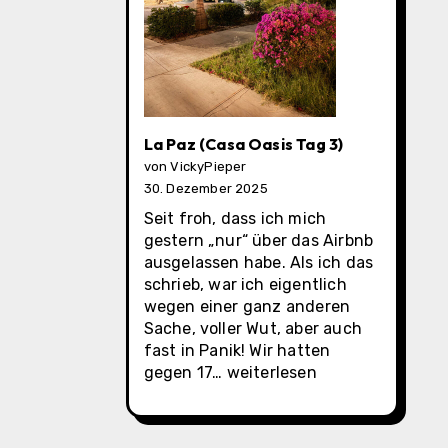
La Paz (Casa Oasis Tag 3)
von VickyPieper
30. Dezember 2025
Seit froh, dass ich mich
gestern „nur“ über das Airbnb
ausgelassen habe. Als ich das
schrieb, war ich eigentlich
wegen einer ganz anderen
Sache, voller Wut, aber auch
fast in Panik! Wir hatten
La
gegen 17…
weiterlesen
Paz
(Casa
Oasis