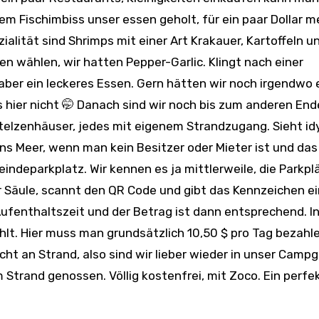
dem Fischimbiss unser essen geholt, für ein paar Dollar m
ialität sind Shrimps mit einer Art Krakauer, Kartoffeln u
n wählen, wir hatten Pepper-Garlic. Klingt nach einer
ber ein leckeres Essen. Gern hätten wir noch irgendwo e
es hier nicht 🤭 Danach sind wir noch bis zum anderen End
telzenhäuser, jedes mit eigenem Strandzugang. Sieht idy
ans Meer, wenn man kein Besitzer oder Mieter ist und das
indeparkplatz. Wir kennen es ja mittlerweile, die Parkpl
 Säule, scannt den QR Code und gibt das Kennzeichen ei
ufenthaltszeit und der Betrag ist dann entsprechend. In
lt. Hier muss man grundsätzlich 10,50 $ pro Tag bezahle
cht an Strand, also sind wir lieber wieder in unser Camp
trand genossen. Völlig kostenfrei, mit Zoco. Ein perfe