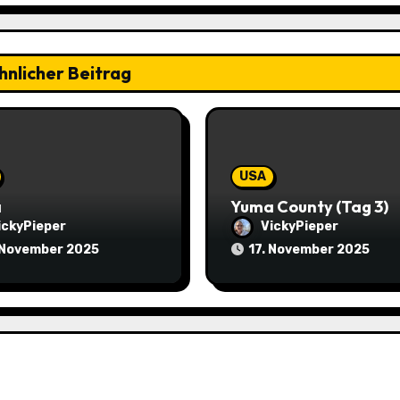
hnlicher Beitrag
USA
a
Yuma County (Tag 3)
ickyPieper
VickyPieper
 November 2025
17. November 2025