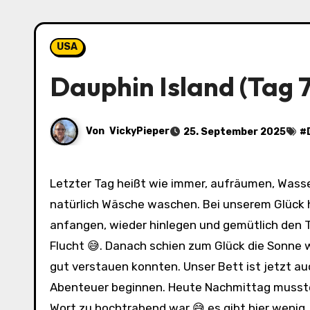
USA
Dauphin Island (Tag 7
Von
VickyPieper
25. September 2025
#
Letzter Tag heißt wie immer, aufräumen, Wasser auffüllen, heute kam noch Kühlschrank abtauen dazu und
natürlich Wäsche waschen. Bei unserem Glück h
anfangen, wieder hinlegen und gemütlich den T
Flucht 😅. Danach schien zum Glück die Sonne w
gut verstauen konnten. Unser Bett ist jetzt a
Abenteuer beginnen. Heute Nachmittag mussten 
Wort zu hochtrabend war 😅 es gibt hier wenig,