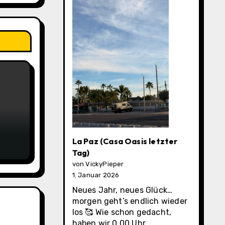
La Paz (Casa Oasis letzter
Tag)
von VickyPieper
1. Januar 2026
Neues Jahr, neues Glück…
morgen geht’s endlich wieder
los 🥰 Wie schon gedacht,
haben wir 0.00 Uhr