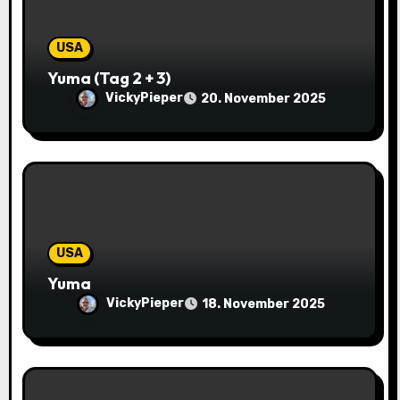
i
g
USA
a
Yuma (Tag 2 + 3)
VickyPieper
20. November 2025
t
i
o
n
USA
Yuma
VickyPieper
18. November 2025