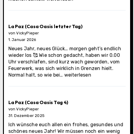
Cabos
Municipality
La Paz (Casa Oasis letzter Tag)
von VickyPieper
1. Januar 2026
Neues Jahr, neues Glück… morgen geht’s endlich
wieder los 🥰 Wie schon gedacht, haben wir 0.00
Uhr verschlafen, sind kurz wach geworden, vom
Feuerwerk, was sich wirklich in Grenzen hielt.
La
Normal halt, so wie bei…
weiterlesen
Paz
(Casa
Oasis
letzter
La Paz (Casa Oasis Tag 4)
Tag)
von VickyPieper
31. Dezember 2025
Ich wünsche euch allen ein frohes, gesundes und
schönes neues Jahr! Wir müssen noch ein wenig