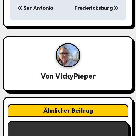
B
San Antonio
Fredericksburg
e
i
t
r
a
g
Von
VickyPieper
s
n
Ähnlicher Beitrag
a
v