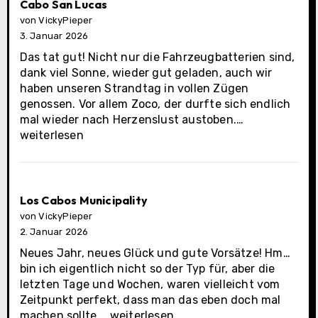
Cabo San Lucas
von VickyPieper
3. Januar 2026
Das tat gut! Nicht nur die Fahrzeugbatterien sind,
dank viel Sonne, wieder gut geladen, auch wir
haben unseren Strandtag in vollen Zügen
genossen. Vor allem Zoco, der durfte sich endlich
Cabo
mal wieder nach Herzenslust austoben.…
San
weiterlesen
Lucas
Los Cabos Municipality
von VickyPieper
2. Januar 2026
Neues Jahr, neues Glück und gute Vorsätze! Hm…
bin ich eigentlich nicht so der Typ für, aber die
letzten Tage und Wochen, waren vielleicht vom
Zeitpunkt perfekt, dass man das eben doch mal
Los
machen sollte.…
weiterlesen