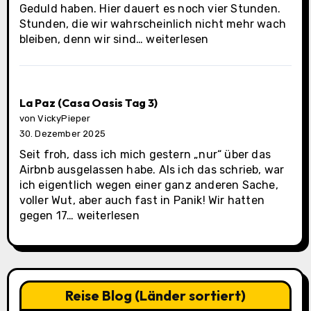
Geduld haben. Hier dauert es noch vier Stunden.
Stunden, die wir wahrscheinlich nicht mehr wach
La
bleiben, denn wir sind…
weiterlesen
Paz
(Casa
Oasis
Tag
La Paz (Casa Oasis Tag 3)
4)
von VickyPieper
30. Dezember 2025
Seit froh, dass ich mich gestern „nur“ über das
Airbnb ausgelassen habe. Als ich das schrieb, war
ich eigentlich wegen einer ganz anderen Sache,
voller Wut, aber auch fast in Panik! Wir hatten
La
gegen 17…
weiterlesen
Paz
(Casa
Oasis
Tag
3)
Reise Blog (Länder sortiert)