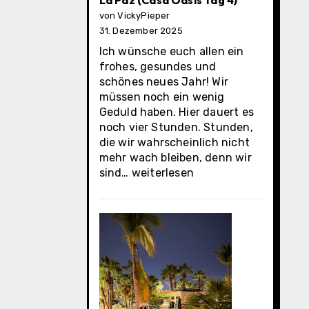
La Paz (Casa Oasis Tag 4)
von VickyPieper
31. Dezember 2025
Ich wünsche euch allen ein
frohes, gesundes und
schönes neues Jahr! Wir
müssen noch ein wenig
Geduld haben. Hier dauert es
noch vier Stunden. Stunden,
die wir wahrscheinlich nicht
mehr wach bleiben, denn wir
La
sind…
weiterlesen
Paz
(Casa
Oasis
Tag
4)