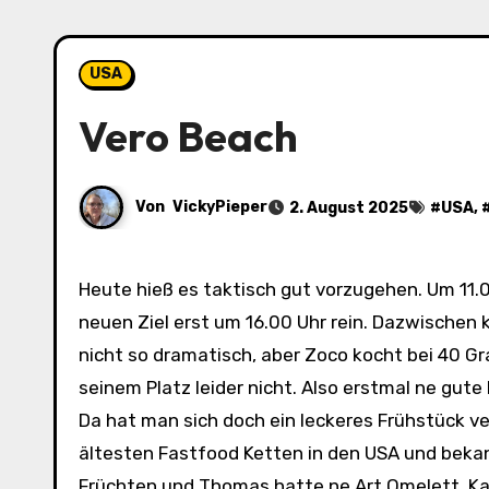
USA
Vero Beach
Von
VickyPieper
2. August 2025
#
USA
, 
Heute hieß es taktisch gut vorzugehen. Um 11.00 Uhr muss das Hotel geräumt sein, gleichzeitig dürfen wir am
neuen Ziel erst um 16.00 Uhr rein. Dazwischen 
nicht so dramatisch, aber Zoco kocht bei 40 Gr
seinem Platz leider nicht. Also erstmal ne gu
Da hat man sich doch ein leckeres Frühstück ver
ältesten Fastfood Ketten in den USA und bekan
Früchten und Thomas hatte ne Art Omelett. Kaff