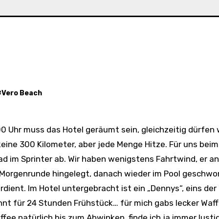
#
Vero Beach
keine 300 Kilometer, aber jede Menge Hitze. Für uns bei
ad im Sprinter ab. Wir haben wenigstens Fahrtwind, er an
te Morgenrunde hingelegt, danach wieder im Pool gesch
dient. Im Hotel untergebracht ist ein „Dennys“, eins der
nt für 24 Stunden Frühstück… für mich gabs lecker Waff
ee natürlich bis zum Abwinken, finde ich ja immer lustig