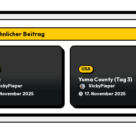
hnlicher Beitrag
USA
a
Yuma County (Tag 3)
ickyPieper
VickyPieper
 November 2025
17. November 2025