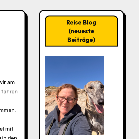
Reise Blog
(neueste
Beiträge)
m fahren
wommen.
el mit
 in den