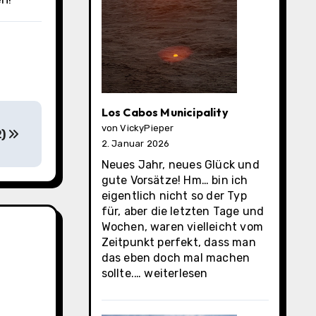
Los Cabos Municipality
von VickyPieper
2)
2. Januar 2026
Neues Jahr, neues Glück und
gute Vorsätze! Hm… bin ich
eigentlich nicht so der Typ
für, aber die letzten Tage und
Wochen, waren vielleicht vom
Zeitpunkt perfekt, dass man
das eben doch mal machen
Los
sollte.…
weiterlesen
Cabos
Municipality