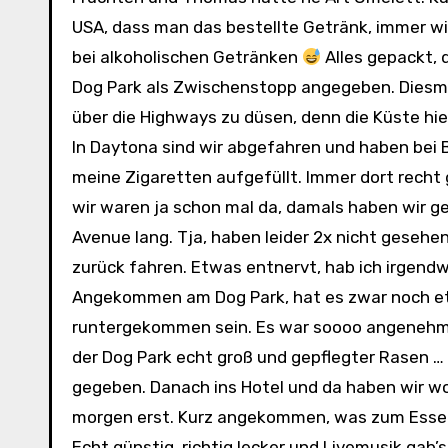
USA, dass man das bestellte Getränk, immer wi
bei alkoholischen Getränken
Alles gepackt, 
Dog Park als Zwischenstopp angegeben. Diesmal
über die Highways zu düsen, denn die Küste hie
In Daytona sind wir abgefahren und haben bei 
meine Zigaretten aufgefüllt. Immer dort recht 
wir waren ja schon mal da, damals haben wir g
Avenue lang. Tja, haben leider 2x nicht geseh
zurück fahren. Etwas entnervt, hab ich irgendw
Angekommen am Dog Park, hat es zwar noch et
runtergekommen sein. Es war soooo angenehm k
der Dog Park echt groß und gepflegter Rasen … 
gegeben. Danach ins Hotel und da haben wir wo
morgen erst. Kurz angekommen, was zum Essen 
Echt günstig, richtig lecker und Livemusik gab’