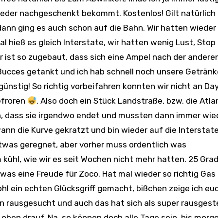
eder nachgeschenkt bekommt. Kostenlos! Gilt natürlich 
dann ging es auch schon auf die Bahn. Wir hatten wieder
 hieß es gleich Interstate, wir hatten wenig Lust, Stop
r ist so zugebaut, dass sich eine Ampel nach der anderen
Bucces getankt und ich hab schnell noch unsere Geträn
günstig! So richtig vorbeifahren konnten wir nicht an Da
efroren
. Also doch ein Stück Landstraße, bzw. die Atla
en, dass sie irgendwo endet und mussten dann immer wie
ann die Kurve gekratzt und bin wieder auf die Interstate
was geregnet, aber vorher muss ordentlich was
ühl, wie wir es seit Wochen nicht mehr hatten. 25 Grad
was eine Freude für Zoco. Hat mal wieder so richtig Gas
hl ein echten Glücksgriff gemacht, bißchen zeige ich eu
rausgesucht und auch das hat sich als super rausgeste
s oben drauf. Na, so können doch alle Tage sein, bis morg