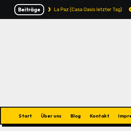
Zu
Beiträge
unicipality
La Paz (Casa Oasis letzter Tag)
La P
Inhalten
springen
Start
Über uns
Blog
Kontakt
Impr