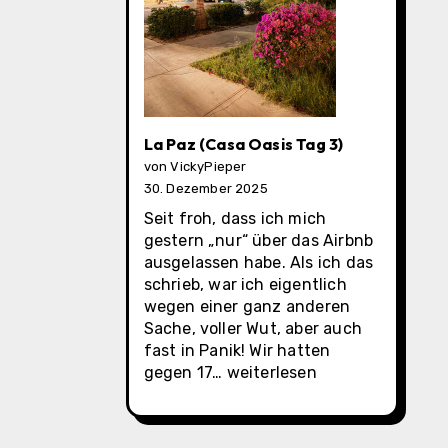
La Paz (Casa Oasis Tag 3)
von VickyPieper
30. Dezember 2025
Seit froh, dass ich mich
gestern „nur“ über das Airbnb
ausgelassen habe. Als ich das
schrieb, war ich eigentlich
wegen einer ganz anderen
Sache, voller Wut, aber auch
fast in Panik! Wir hatten
La
gegen 17…
weiterlesen
Paz
(Casa
Oasis