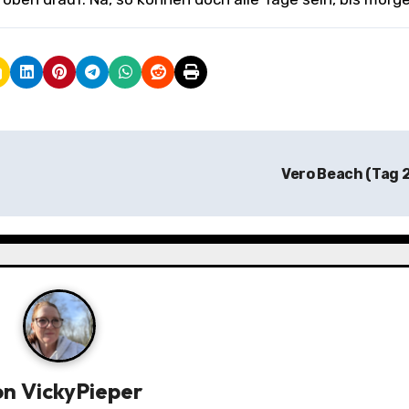
Vero Beach (Tag 
on
VickyPieper