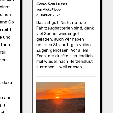
Cabo San Lucas
nicht
von VickyPieper
 einen
3. Januar 2026
 and Go
Das tat gut! Nicht nur die
Fahrzeugbatterien sind, dank
 reiht.
viel Sonne, wieder gut
ke und
geladen, auch wir haben
ytona,
unseren Strandtag in vollen
Zügen genossen. Vor allem
ntik
Zoco, der durfte sich endlich
der
mal wieder nach Herzenslust
Cabo
austoben.…
weiterlesen
.
San
Lucas
, dazu
ch aber
llt.
en!